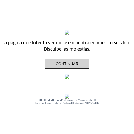
La página que intenta ver no se encuentra en nuestro servidor.
Disculpe las molestias.
ERP CRM MRP WMS eCommerce MercadoLibre©
Gestión Comercial con Factura Electrónica 100% WEB