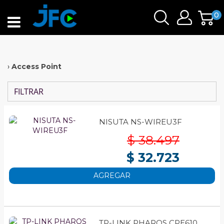
0
›
Access Point
FILTRAR
NISUTA NS-WIREU3F
$ 38.497
$ 32.723
AGREGAR
TP-LINK PHAROS CPE610