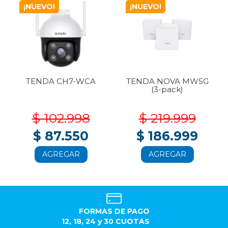
¡NUEVO!
¡NUEVO!
TENDA CH7-WCA
TENDA NOVA MW5G
(3-pack)
$ 102.998
$ 219.999
$ 87.550
$ 186.999
AGREGAR
AGREGAR
FORMAS DE PAGO
12, 18, 24 y 30 CUOTAS