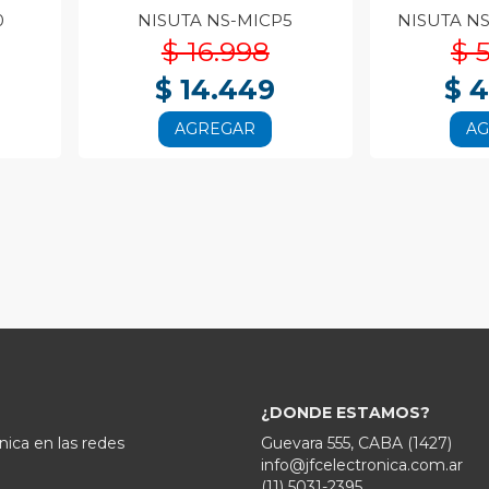
0
NISUTA NS-MICP5
NISUTA N
$ 16.998
$ 
$ 14.449
$ 
AGREGAR
A
¿DONDE ESTAMOS?
nica en las redes
Guevara 555, CABA (1427)
info@jfcelectronica.com.ar
(11) 5031-2395