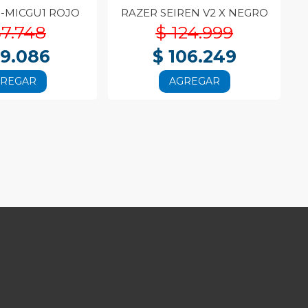
S-MICGU1 ROJO
RAZER SEIREN V2 X NEGRO
57.748
$ 124.999
49.086
$ 106.249
GREGAR
AGREGAR