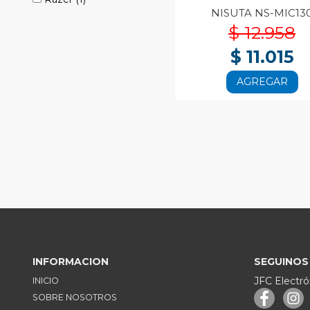
NISUTA NS-MIC13
$ 12.958
$ 11.015
AGREGAR
INFORMACION
SEGUINOS
JFC Electró
INICIO
SOBRE NOSOTROS