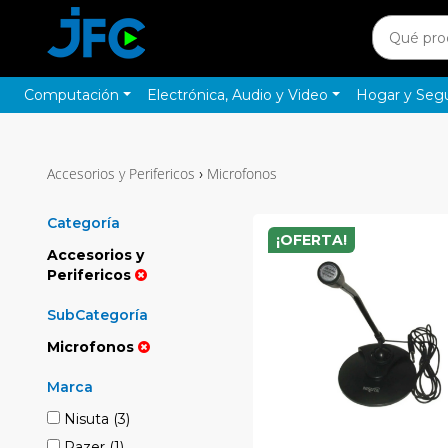
Computación
Electrónica, Audio y Video
Hogar y Seg
Accesorios y Perifericos
Microfonos
›
Categoría
¡OFERTA!
Accesorios y
Perifericos
SubCategoría
Microfonos
Marca
Nisuta
(3)
Razer
(1)