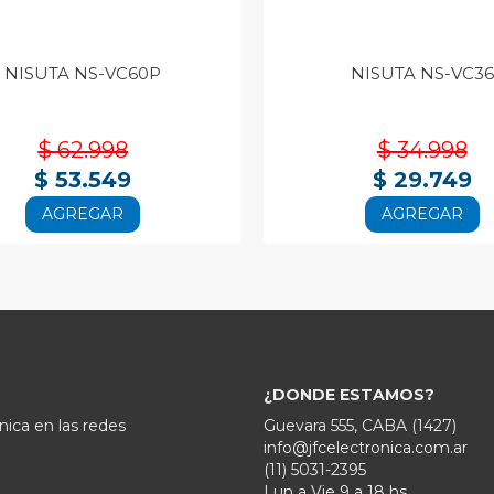
NISUTA NS-VC60P
NISUTA NS-VC36
$ 62.998
$ 34.998
$ 53.549
$ 29.749
AGREGAR
AGREGAR
¿DONDE ESTAMOS?
nica en las redes
Guevara 555, CABA (1427)
info@jfcelectronica.com.ar
(11) 5031-2395
Lun a Vie 9 a 18 hs.