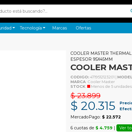
uridad
Tecnología
Marcas
Ofertas
COOLER MASTER THERMAL P
ESPESOR 95X45MM
COOLER MAST
CODIGO:
4719512123201 |
MODEL
MARCA
: Cooler Master
STOCK
:
Menos de 5 unidades
$ 23.899
$ 20.315
Preci
Efect
MercadoPago:
$ 22.572
6 cuotas de
$ 4.759
|
Ver to