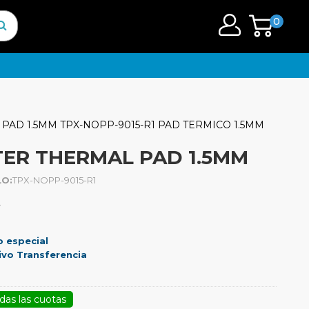
0
AD 1.5MM TPX-NOPP-9015-R1 PAD TERMICO 1.5MM
ER THERMAL PAD 1.5MM
O:
TPX-NOPP-9015-R1
.
o especial
ivo Transferencia
das las cuotas