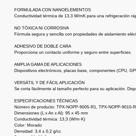
FORMULADA CON NANOELEMENTOS
Conductividad térmica de 13,3 W/mK para una refrigeración rápi
NO TÓXICA NI CORROSIVA
Fórmula segura y sencilla con propiedades de aislamiento eléctr
ADHESIVO DE DOBLE CARA
Proporciona un contacto uniforme y seguro entre superficies.
AMPLIA GAMA DE APLICACIONES
Dispositivos electrónicos, placas base, componentes (CPU, GPU
VERSÁTIL Y DE FÁCIL APLICACIÓN
Se corta fácilmente al tamaño perfecto para su aplicación. Dis
ESPECIFICACIONES TÉCNICAS
Número de producto: TPX-NOPP-9005-R1, TPX-NOPP-9010-
Dimensiones (L x An x Al): 95 x 45 mm
Conductividad térmica: 13,3 (W/m·K)
Color: Morado
Densidad: 3,4 ± 0,2 g/cc