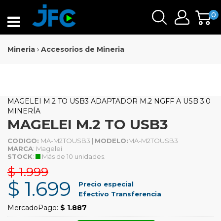
0
Mineria
›
Accesorios de Mineria
MAGELEI M.2 TO USB3 ADAPTADOR M.2 NGFF A USB 3.0
MINERÍA
MAGELEI M.2 TO USB3
CODIGO:
MA-M2TOUSB3 |
MODELO:
MA-M2TOUSB3
MARCA
: Magelei
STOCK
:
Más de 10 unidades.
$ 1.999
$ 1.699
Precio especial
Efectivo Transferencia
MercadoPago:
$ 1.887