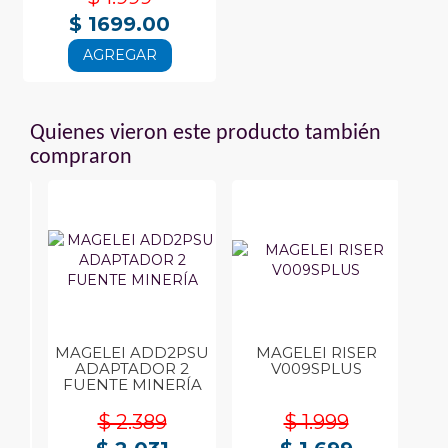
$ 1699.00
AGREGAR
Quienes vieron este producto también
compraron
MAGELEI ADD2PSU
MAGELEI RISER
2A
ADAPTADOR 2
V009SPLUS
A
X
FUENTE MINERÍA
$ 2.389
$ 1.999