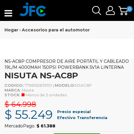
0
Hogar
›
Accesorios para el automotor
NS-AC8P COMPRESOR DE AIRE PORTÁTIL Y CABLEADO
19L/M 4000MAH 150PSI POWERBANK 5V1A LINTERNA
NISUTA NS-AC8P
CODIGO:
7798162839110 |
MODELO:
NSAC8P
MARCA
: Nisuta
STOCK
:
Menos de 5 unidades.
$ 64.998
$ 55.249
Precio especial
Efectivo Transferencia
MercadoPago:
$ 61.388