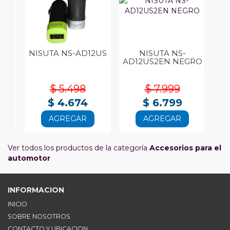
NISUTA NS-AD12US
NISUTA NS-
NI
AD12US2EN NEGRO
$ 5.498
$ 7.999
$ 4.674
$ 6.799
AGREGAR
AGREGAR
Ver todos los productos de la categoría
Accesorios para el
automotor
INFORMACION
INICIO
SOBRE NOSOTROS
CONTACTO Y UBICACION