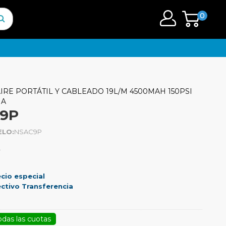
0
RE PORTÁTIL Y CABLEADO 19L/M 4500MAH 150PSI
NA
C9P
LO:
NSAC9P
.
cio especial
ctivo Transferencia
odas las cuotas