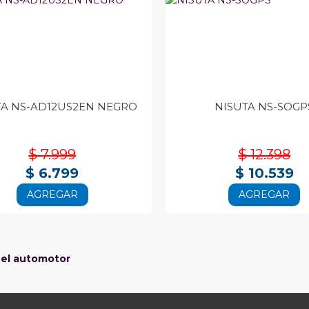
TA NS-AD12US2EN NEGRO
NISUTA NS-SOGP
$ 7.999
$ 12.398
$ 6.799
$ 10.539
AGREGAR
AGREGAR
 el automotor