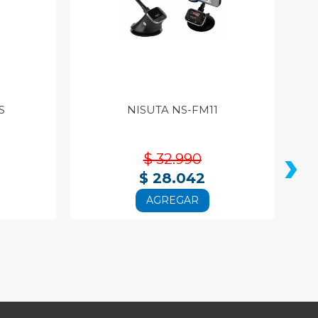
S
NISUTA NS-FM11
›
$ 32.990
$ 28.042
AGREGAR