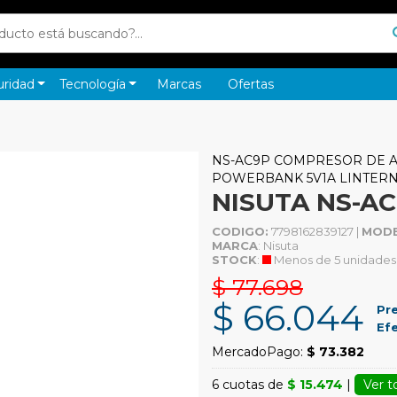
uridad
Tecnología
Marcas
Ofertas
NS-AC9P COMPRESOR DE AI
POWERBANK 5V1A LINTER
NISUTA NS-A
CODIGO:
7798162839127 |
MODE
MARCA
: Nisuta
STOCK
:
Menos de 5 unidades
$ 77.698
$ 66.044
Pre
Efe
MercadoPago:
$ 73.382
6 cuotas de
$ 15.474
|
Ver t