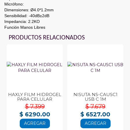
Micrófono:
Dimensiones: Ø4.0*1.2mm
Sensibilidad: -40dB±2dB
Impedancia: 2.2KO
Función Manos Libres
PRODUCTOS RELACIONADOS
HAXLY FILM HIDROGEL
NISUTA NS-CAUSC1
PARA CELULAR
USB C 1M
$ 7.399
$ 7.679
$ 6290.00
$ 6527.00
AGREGAR
AGREGAR