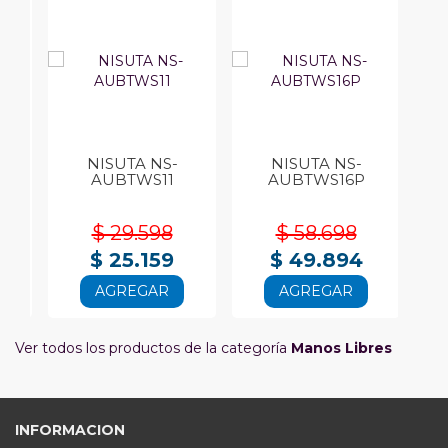
6A
NISUTA NS-
NISUTA NS-
N
AUBTWS11
AUBTWS16P
L
M
$ 29.598
$ 58.698
$ 25.159
$ 49.894
AGREGAR
AGREGAR
Ver todos los productos de la categoría
Manos Libres
INFORMACION