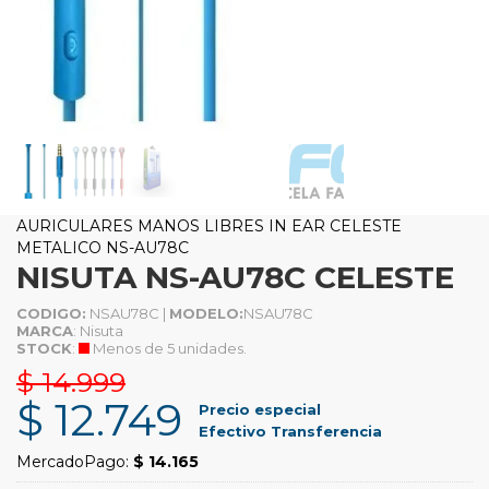
AURICULARES MANOS LIBRES IN EAR CELESTE
METALICO NS-AU78C
NISUTA NS-AU78C CELESTE
CODIGO:
NSAU78C |
MODELO:
NSAU78C
MARCA
: Nisuta
STOCK
:
Menos de 5 unidades.
$ 14.999
$ 12.749
Precio especial
Efectivo Transferencia
MercadoPago:
$ 14.165