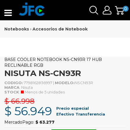
0
Notebooks
›
Accesorios de Notebook
BASE COOLER NOTEBOOK NS-CN93R 17 HUB
RECLINABLE RGB
NISUTA NS-CN93R
CODIGO:
7798162836997 |
MODELO:
NSCN93R
MARCA
: Nisuta
STOCK
:
Menos de 5 unidades.
$ 66.998
$ 56.949
Precio especial
Efectivo Transferencia
MercadoPago:
$ 63.277