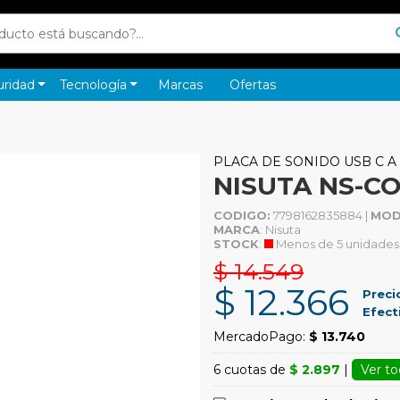
uridad
Tecnología
Marcas
Ofertas
PLACA DE SONIDO USB C A 
NISUTA NS-C
CODIGO:
7798162835884 |
MOD
MARCA
: Nisuta
STOCK
:
Menos de 5 unidades
$ 14.549
$ 12.366
Preci
Efect
MercadoPago:
$ 13.740
6 cuotas de
$ 2.897
|
Ver to