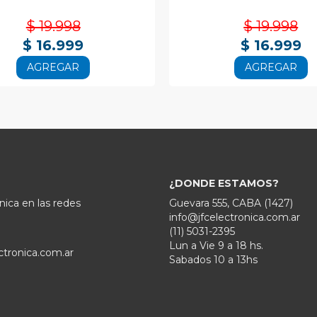
$ 19.998
$ 19.998
$ 16.999
$ 16.999
AGREGAR
AGREGAR
¿DONDE ESTAMOS?
nica en las redes
Guevara 555, CABA (1427)
info@jfcelectronica.com.ar
(11) 5031-2395
Lun a Vie 9 a 18 hs.
ctronica.com.ar
Sabados 10 a 13hs