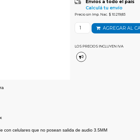
Envíos a todo el país
Calculá tu envío
Precio sin Imp. Nac. $ 10.219,83
AGREGAR AL C
LOS PRECIOS INCLUYEN IVA
ra
x
ible con celulares que no posean salida de audio 3.5MM