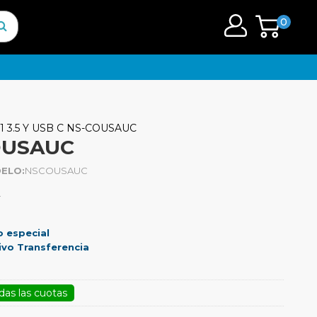
0
1 3.5 Y USB C NS-COUSAUC
OUSAUC
ELO:
NSCOUSAUC
.
o especial
ivo Transferencia
das las cuotas