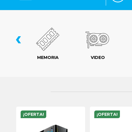
‹
LER
MEMORIA
VIDEO
¡OFERTA!
¡OFERTA!