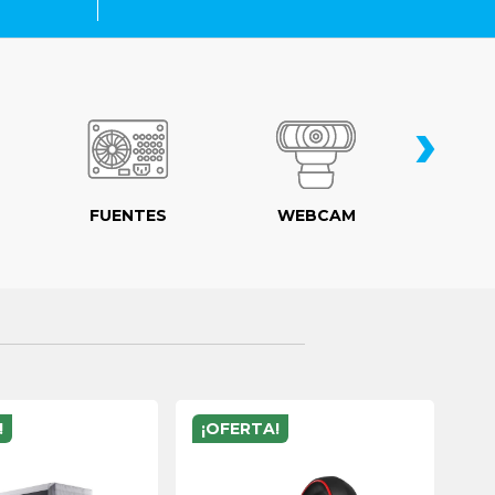
›
FUENTES
WEBCAM
MO
!
¡OFERTA!
¡