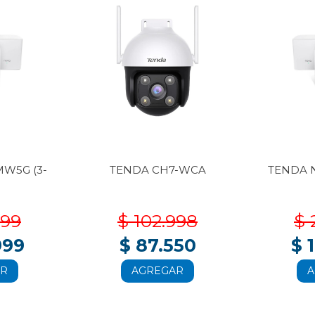
W5G (3-
TENDA CH7-WCA
TENDA 
999
$ 102.998
$ 
999
$ 87.550
$ 
AR
AGREGAR
A