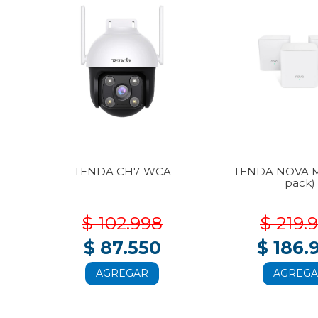
3-
TENDA CH7-WCA
TENDA NOVA M
pack)
$ 102.998
$ 219.
$ 87.550
$ 186.
AGREGAR
AGREG