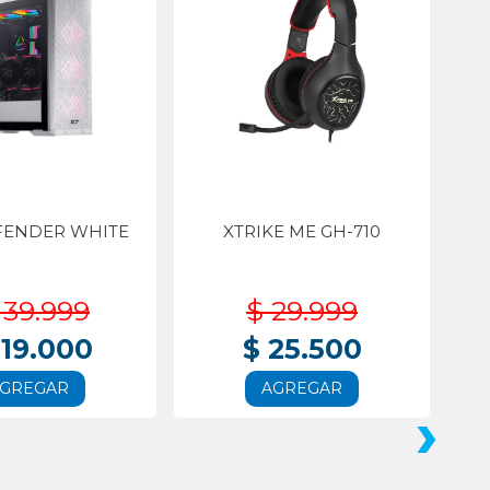
FENDER WHITE
XTRIKE ME GH-710
139.999
$ 29.999
119.000
$ 25.500
GREGAR
AGREGAR
›