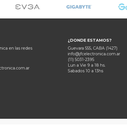
¿DONDE ESTAMOS?
nica en las redes
Guevara 555, CABA (1427)
info@jfcelectronica.com.ar
(11) 5031-2395
Lun a Vie 9 a 18 hs.
ctronica.com.ar
Sabados 10 a 13hs