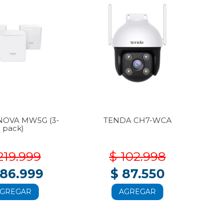
NOVA MW5G (3-
TENDA CH7-WCA
T
pack)
219.999
$ 102.998
186.999
$ 87.550
GREGAR
AGREGAR