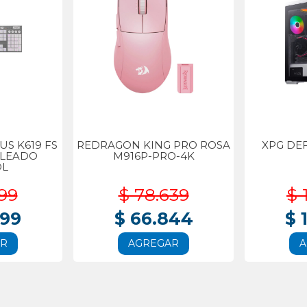
S K619 FS
REDRAGON KING PRO ROSA
XPG DE
BLEADO
M916P-PRO-4K
OL
99
$ 78.639
$ 
999
$ 66.844
$ 
AR
AGREGAR
A