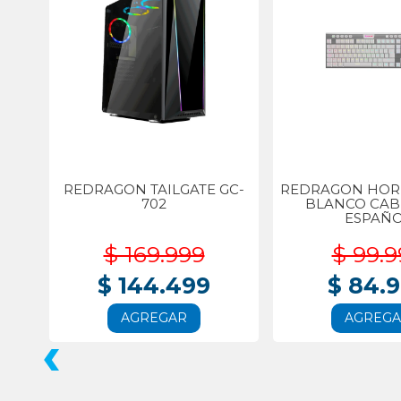
REDRAGON TAILGATE GC-
REDRAGON HORU
702
BLANCO CA
ESPAÑ
$ 169.999
$ 99.9
$ 144.499
$ 84.
AGREGAR
AGREG
‹