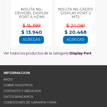
NISUTA NS-
NISUTA NS-CADP3
N
NI
DPHDBL DISPLAY
DISPLAY PORT 3
 A
PORT A HDMI
MTS
$ 16.399
$ 24.081
$ 13.940
$ 20.468
AGREGAR
AGREGAR
Ver todos los productos de la categoría
Display Port
INFORMACION
INICIO
SOBRE NOSOTROS
CONTACTO Y UBICACION
DATOS BANCARIOS
CONDICIONES DE GARANTIA Y RMA