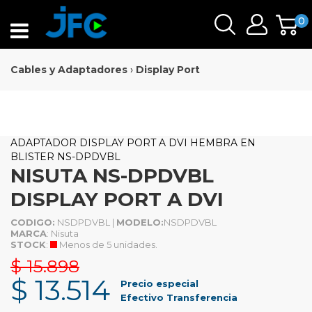
0
Cables y Adaptadores
›
Display Port
ADAPTADOR DISPLAY PORT A DVI HEMBRA EN
BLISTER NS-DPDVBL
NISUTA NS-DPDVBL
DISPLAY PORT A DVI
CODIGO:
NSDPDVBL |
MODELO:
NSDPDVBL
MARCA
: Nisuta
STOCK
:
Menos de 5 unidades.
$ 15.898
$ 13.514
Precio especial
Efectivo Transferencia