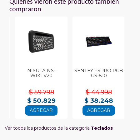
Quienes vieron este producto también
compraron
27U
NISUTA NS-
SENTEY FSPRO RGB
WIKTV20
GS-510
$ 59.798
$ 44.998
$ 50.829
$ 38.248
AGREGAR
AGREGAR
Ver todos los productos de la categoría
Teclados