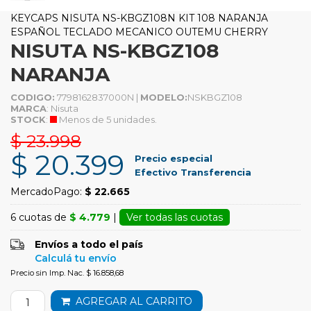
KEYCAPS NISUTA NS-KBGZ108N KIT 108 NARANJA
ESPAÑOL TECLADO MECANICO OUTEMU CHERRY
NISUTA NS-KBGZ108
NARANJA
CODIGO:
7798162837000N |
MODELO:
NSKBGZ108
MARCA
: Nisuta
STOCK
:
Menos de 5 unidades.
$ 23.998
$ 20.399
Precio especial
Efectivo Transferencia
MercadoPago:
$ 22.665
6 cuotas de
$ 4.779
|
Ver todas las cuotas
Envíos a todo el país
Calculá tu envío
Precio sin Imp. Nac. $ 16.858,68
AGREGAR AL CARRITO