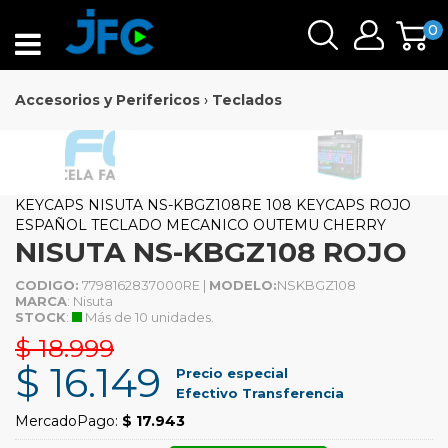
0
Accesorios y Perifericos
›
Teclados
KEYCAPS NISUTA NS-KBGZ108RE 108 KEYCAPS ROJO
ESPAÑOL TECLADO MECANICO OUTEMU CHERRY
NISUTA NS-KBGZ108 ROJO
CODIGO:
7798162837000RE |
MODELO:
NSKBGZ108
MARCA
: Nisuta
STOCK
:
Más de 10 unidades.
$ 18.999
$ 16.149
Precio especial
Efectivo Transferencia
MercadoPago:
$ 17.943