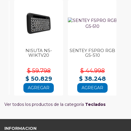
27U
NISUTA NS-
SENTEY FSPRO RGB
WIKTV20
GS-510
$ 59.798
$ 44.998
$ 50.829
$ 38.248
AGREGAR
AGREGAR
Ver todos los productos de la categoría
Teclados
INFORMACION