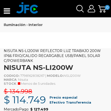
0
Iluminación
›
Interior
NISUTA NS-LI200W REFLECTOR LUZ TRABAJO 200W
IP66 FRIO/CALIDO RECARGABLE USB/PANEL SOLAR
C/POWERBANK
NISUTA NS-LI200W
CODIGO:
7798162838267 |
MODELO:
NSLI200W
MARCA
: Nisuta
STOCK
:
Menos de 5 unidades.
$ 134.998
$ 114.749
Precio especial
Efectivo Transferencia
MercadoPago:
$ 127.499