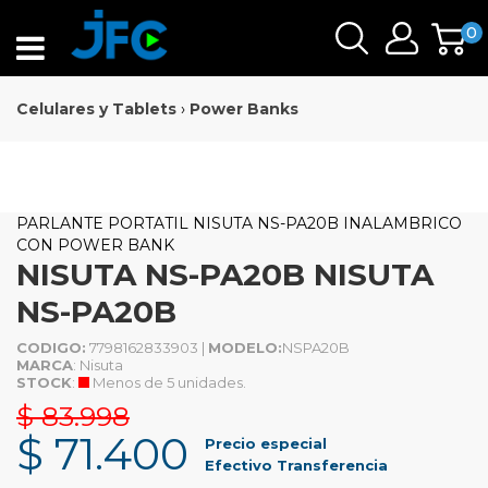
0
Celulares y Tablets
›
Power Banks
PARLANTE PORTATIL NISUTA NS-PA20B INALAMBRICO
CON POWER BANK
NISUTA NS-PA20B NISUTA
NS-PA20B
CODIGO:
7798162833903 |
MODELO:
NSPA20B
MARCA
: Nisuta
STOCK
:
Menos de 5 unidades.
$ 83.998
$ 71.400
Precio especial
Efectivo Transferencia