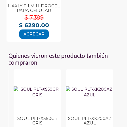
HAXLY FILM HIDROGEL
PARA CELULAR
$ 7.399
$ 6290.00
AGREGAR
Quienes vieron este producto también
compraron
AZ
SOUL PLT-XS50GR
SOUL PLT-XK200AZ
NI
GRIS
AZUL