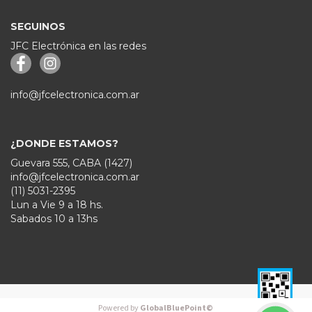
SEGUINOS
JFC Electrónica en las redes
info@jfcelectronica.com.ar
¿DONDE ESTAMOS?
Guevara 555, CABA (1427)
info@jfcelectronica.com.ar
(11) 5031-2395
Lun a Vie 9 a 18 hs.
Sabados 10 a 13hs
Powered by
GlobalBluePoint©