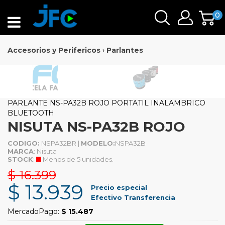
0
Accesorios y Perifericos
›
Parlantes
PARLANTE NS-PA32B ROJO PORTATIL INALAMBRICO
BLUETOOTH
NISUTA NS-PA32B ROJO
CODIGO:
NSPA32BR |
MODELO:
NSPA32B
MARCA
: Nisuta
STOCK
:
Menos de 5 unidades.
$ 16.399
$ 13.939
Precio especial
Efectivo Transferencia
MercadoPago:
$ 15.487