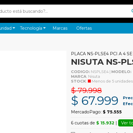
uridad
Tecnología
Marcas
Ofertas
PLACA NS-PLSE4 PCI A 4 SE
NISUTA NS-PL
CODIGO:
NSPLSE4 |
MODELO:
MARCA
: Nisuta
STOCK
:
Menos de 5 unidades
$ 79.998
$ 67.999
Prec
Efec
MercadoPago:
$ 75.555
6 cuotas de
$ 15.932
|
Ver t