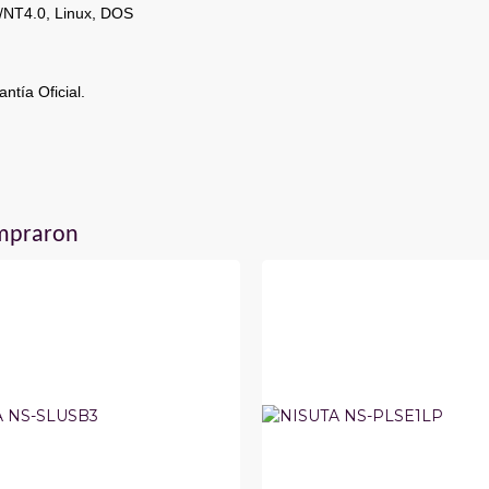
/NT4.0, Linux, DOS
ntía Oficial.
ompraron