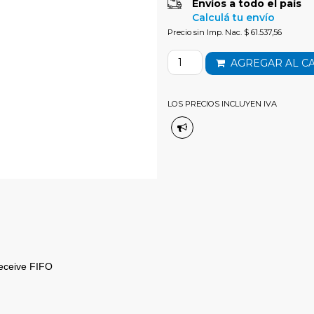
Envíos a todo el país
Calculá tu envío
Precio sin Imp. Nac. $ 61.537,56
AGREGAR AL C
LOS PRECIOS INCLUYEN IVA
eceive FIFO