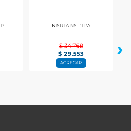
LP
NISUTA NS-PLPA
›
$ 34.768
$ 29.553
AGREGAR