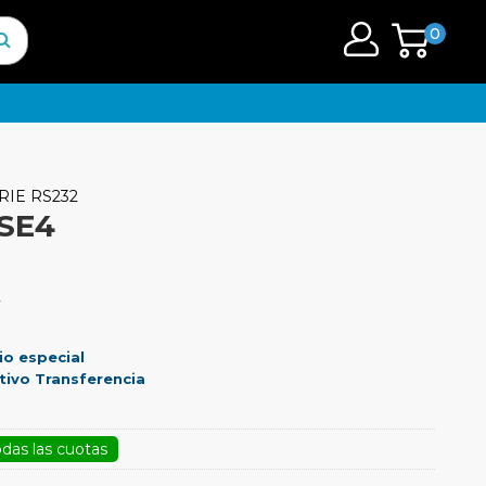
0
RIE RS232
SE4
.
io especial
tivo Transferencia
odas las cuotas