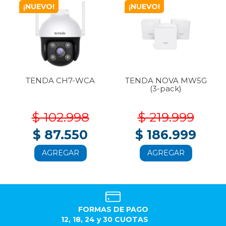
¡NUEVO!
¡NUEVO!
TENDA CH7-WCA
TENDA NOVA MW5G
(3-pack)
$ 102.998
$ 219.999
$ 87.550
$ 186.999
AGREGAR
AGREGAR
FORMAS DE PAGO
12, 18, 24 y 30 CUOTAS