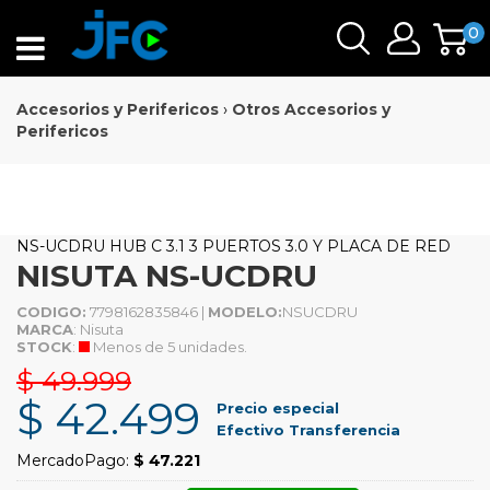
0
Accesorios y Perifericos
›
Otros Accesorios y
Perifericos
NS-UCDRU HUB C 3.1 3 PUERTOS 3.0 Y PLACA DE RED
NISUTA NS-UCDRU
CODIGO:
7798162835846 |
MODELO:
NSUCDRU
MARCA
: Nisuta
STOCK
:
Menos de 5 unidades.
$ 49.999
$ 42.499
Precio especial
Efectivo Transferencia
MercadoPago:
$ 47.221