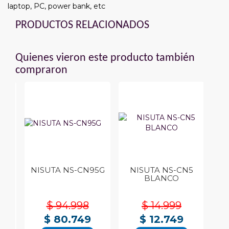
laptop, PC, power bank, etc
PRODUCTOS RELACIONADOS
Quienes vieron este producto también
compraron
93R
NISUTA NS-CN95G
NISUTA NS-CN5
N
BLANCO
$ 94.998
$ 14.999
$ 80.749
$ 12.749