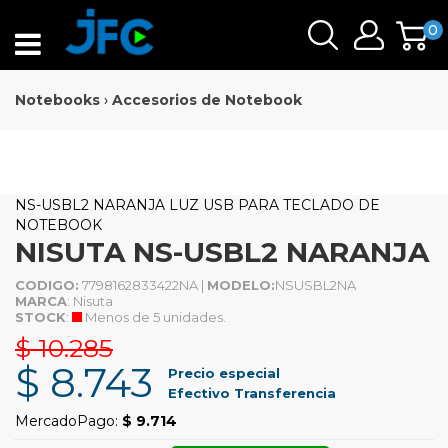
0
Notebooks
›
Accesorios de Notebook
NS-USBL2 NARANJA LUZ USB PARA TECLADO DE
NOTEBOOK
NISUTA NS-USBL2 NARANJA
CODIGO:
7798162833422NA |
MODELO:
NSUSBL2NA
MARCA
: Nisuta
STOCK
:
Menos de 5 unidades.
$ 10.285
$ 8.743
Precio especial
Efectivo Transferencia
MercadoPago:
$ 9.714