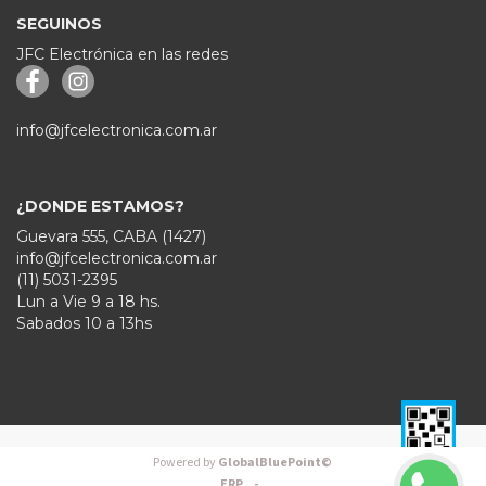
SEGUINOS
JFC Electrónica en las redes
info@jfcelectronica.com.ar
¿DONDE ESTAMOS?
Guevara 555, CABA (1427)
info@jfcelectronica.com.ar
(11) 5031-2395
Lun a Vie 9 a 18 hs.
Sabados 10 a 13hs
Powered by
GlobalBluePoint©
ERP -