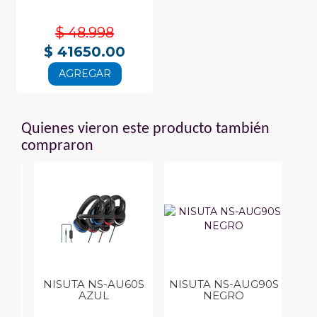
$ 48.998
$ 41650.00
AGREGAR
Quienes vieron este producto también
compraron
60
NISUTA NS-AU60S
NISUTA NS-AUG90S
AZUL
NEGRO