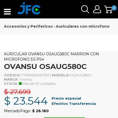
0
Accesorios y Perifericos
›
Auriculares con microfono
AURICULAR OVANSU OSAUG580C MARRON CON
MICROFONO 3.5 PS4
OVANSU OSAUG580C
CODIGO:
7798162836713M |
MODELO:
OSAUG580C
MARCA
: Ovansu
STOCK
:
Más de 10 unidades.
$ 27.699
$ 23.544
Precio especial
Efectivo Transferencia
MercadoPago:
$ 26.160