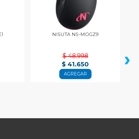
E1
NISUTA NS-MOGZ9
›
$ 48.998
$ 41.650
AGREGAR