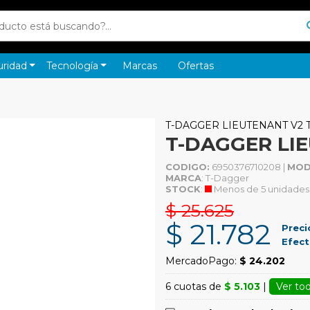
uridad
Tecnología
Marcas
Ofertas
T-DAGGER LIEUTENANT V2 
T-DAGGER LI
CODIGO:
6950376710208 |
MOD
MARCA
: T-Dagger
STOCK
:
Menos de 5 unidades
$ 25.625
$ 21.782
Preci
Efect
MercadoPago:
$ 24.202
6 cuotas de
$ 5.103
|
Ver tod