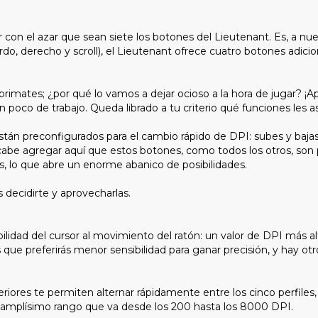
r con el azar que sean siete los botones del Lieutenant. Es, a 
rdo, derecho y scroll), el Lieutenant ofrece cuatro botones adicio
s primates; ¿por qué lo vamos a dejar ocioso a la hora de jugar?
n poco de trabajo. Queda librado a tu criterio qué funciones les a
 están preconfigurados para el cambio rápido de DPI: subes y baja
abe agregar aquí que estos botones, como todos los otros, son 
s, lo que abre un enorme abanico de posibilidades.
s decidirte y aprovecharlas.
lidad del cursor al movimiento del ratón: un valor de DPI más al
que preferirás menor sensibilidad para ganar precisión, y hay otr
riores te permiten alternar rápidamente entre los cinco perfiles,
el amplísimo rango que va desde los 200 hasta los 8000 DPI.