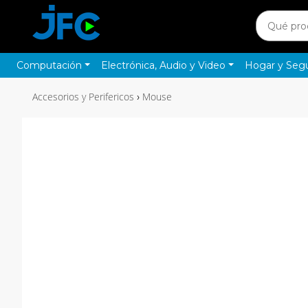
Computación
Electrónica, Audio y Video
Hogar y Seg
Accesorios y Perifericos
Mouse
›