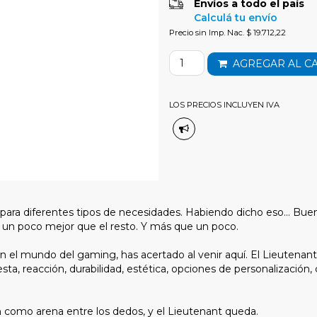
Envíos a todo el país
Calculá tu envío
Precio sin Imp. Nac. $ 19.712,22
AGREGAR AL C
LOS PRECIOS INCLUYEN IVA
 para diferentes tipos de necesidades. Habiendo dicho eso… Buen
es un poco mejor que el resto. Y más que un poco.
o en el mundo del gaming, has acertado al venir aquí. El Lieutena
sta, reacción, durabilidad, estética, opciones de personalización
en como arena entre los dedos, y el Lieutenant queda.