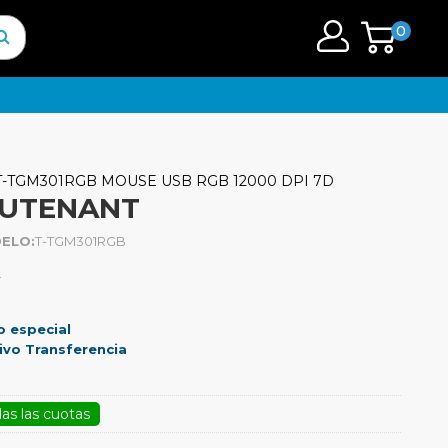
0
T-TGM301RGB MOUSE USB RGB 12000 DPI 7D
EUTENANT
ELO:
T-TGM301RGB
.
o especial
ivo Transferencia
as las cuotas