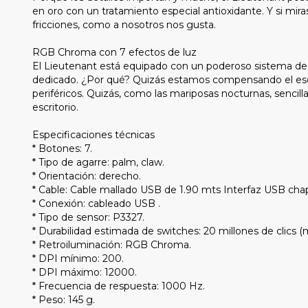
en oro con un tratamiento especial antioxidante. Y si mir
fricciones, como a nosotros nos gusta.
RGB Chroma con 7 efectos de luz
El Lieutenant está equipado con un poderoso sistema de 
dedicado. ¿Por qué? Quizás estamos compensando el esca
periféricos. Quizás, como las mariposas nocturnas, sencil
escritorio.
Especificaciones técnicas
* Botones: 7.
* Tipo de agarre: palm, claw.
* Orientación: derecho.
* Cable: Cable mallado USB de 1.90 mts Interfaz USB cha
* Conexión: cableado USB .
* Tipo de sensor: P3327.
* Durabilidad estimada de switches: 20 millones de clics
* Retroiluminación: RGB Chroma.
* DPI mínimo: 200.
* DPI máximo: 12000.
* Frecuencia de respuesta: 1000 Hz.
* Peso: 145 g.