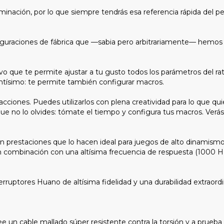
minación, por lo que siempre tendrás esa referencia rápida del perf
figuraciones de fábrica que —sabia pero arbitrariamente— hemos el
ivo que te permite ajustar a tu gusto todos los parámetros del rat
ntísimo: te permite también configurar macros.
ones. Puedes utilizarlos con plena creatividad para lo que quiera
ue no lo olvides: tómate el tiempo y configura tus macros. Verás
 prestaciones que lo hacen ideal para juegos de alto dinamismo. 
 combinación con una altísima frecuencia de respuesta (1000 Hz),
ruptores Huano de altísima fidelidad y una durabilidad extraordina
ee un cable mallado súper resistente contra la torsión y a prue