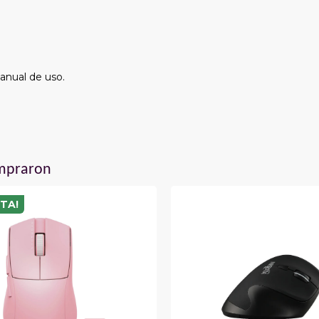
anual de uso.
ompraron
TA!