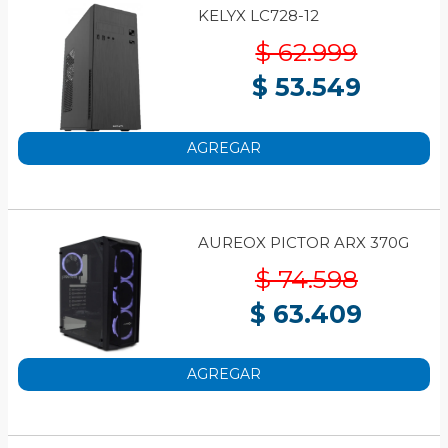
KELYX LC728-12
$ 62.999
$ 53.549
AGREGAR
AUREOX PICTOR ARX 370G
$ 74.598
$ 63.409
AGREGAR