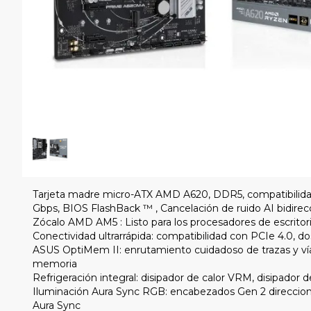
Tarjeta madre micro-ATX AMD A620, DDR5, compatibilidad
Gbps, BIOS FlashBack ™ , Cancelación de ruido AI bidirec
Zócalo AMD AM5 : Listo para los procesadores de escrit
Conectividad ultrarrápida: compatibilidad con PCIe 4.0, d
ASUS OptiMem II: enrutamiento cuidadoso de trazas y vías
memoria
Refrigeración integral: disipador de calor VRM, disipador
Iluminación Aura Sync RGB: encabezados Gen 2 direccion
Aura Sync