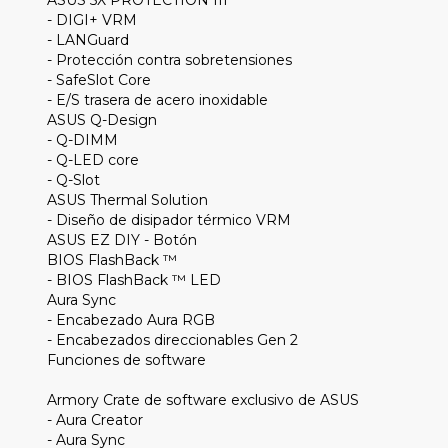
- DIGI+ VRM
- LANGuard
- Protección contra sobretensiones
- SafeSlot Core
- E/S trasera de acero inoxidable
ASUS Q-Design
- Q-DIMM
- Q-LED core
- Q-Slot
ASUS Thermal Solution
- Diseño de disipador térmico VRM
ASUS EZ DIY - Botón
BIOS FlashBack ™
- BIOS FlashBack ™ LED
Aura Sync
- Encabezado Aura RGB
- Encabezados direccionables Gen 2
Funciones de software
Armory Crate de software exclusivo de ASUS
- Aura Creator
- Aura Sync