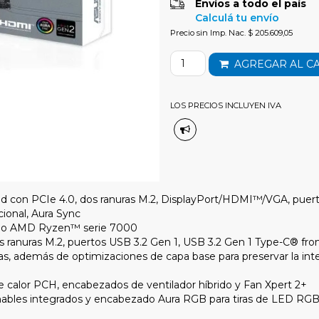
Envíos a todo el país
Calculá tu envío
Precio sin Imp. Nac. $ 205.609,05
AGREGAR AL C
LOS PRECIOS INCLUYEN IVA
 con PCIe 4.0, dos ranuras M.2, DisplayPort/HDMI™/VGA, puerto
cional, Aura Sync
orio AMD Ryzen™ serie 7000
os ranuras M.2, puertos USB 3.2 Gen 1, USB 3.2 Gen 1 Type-C® fron
, además de optimizaciones de capa base para preservar la integr
 de calor PCH, encabezados de ventilador híbrido y Fan Xpert 2+
ables integrados y encabezado Aura RGB para tiras de LED RGB