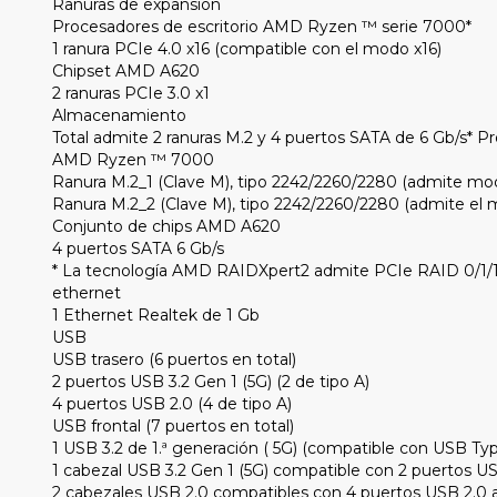
Ranuras de expansión
Procesadores de escritorio AMD Ryzen ™ serie 7000*
1 ranura PCIe 4.0 x16 (compatible con el modo x16)
Chipset AMD A620
2 ranuras PCIe 3.0 x1
Almacenamiento
Total admite 2 ranuras M.2 y 4 puertos SATA de 6 Gb/s* Pr
AMD Ryzen ™ 7000
Ranura M.2_1 (Clave M), tipo 2242/2260/2280 (admite mo
Ranura M.2_2 (Clave M), tipo 2242/2260/2280 (admite el 
Conjunto de chips AMD A620
4 puertos SATA 6 Gb/s
* La tecnología AMD RAIDXpert2 admite PCIe RAID 0/1/1
ethernet
1 Ethernet Realtek de 1 Gb
USB
USB trasero (6 puertos en total)
2 puertos USB 3.2 Gen 1 (5G) (2 de tipo A)
4 puertos USB 2.0 (4 de tipo A)
USB frontal (7 puertos en total)
1 USB 3.2 de 1.ª generación ( 5G) (compatible con USB Ty
1 cabezal USB 3.2 Gen 1 (5G) compatible con 2 puertos US
2 cabezales USB 2.0 compatibles con 4 puertos USB 2.0 a