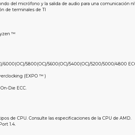
 fondo del micrófono y la salida de audio para una comunicación n
ión de terminales de TI
Ryzen ™
)/6000(OC)/5800(OC)/5600(OC)/5400(OC)/5200/5000/4800 ECC 
verclocking (EXPO ™ )
n On-Die ECC.
os tipos de CPU. Consulte las especificaciones de la CPU de AMD.
ort 1.4.