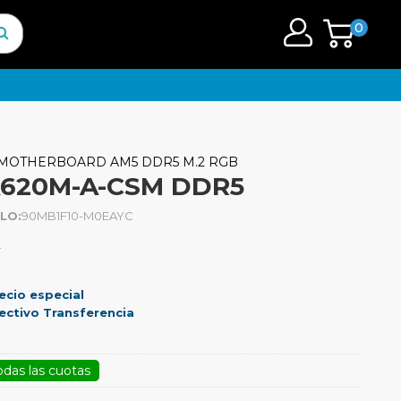
0
 MOTHERBOARD AM5 DDR5 M.2 RGB
A620M-A-CSM DDR5
LO:
90MB1F10-M0EAYC
.
ecio especial
ectivo Transferencia
odas las cuotas