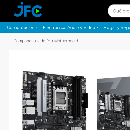
Computación
Electrónica, Audio y Video
Hogar y Seg
Componentes de Pc
Motherboard
›