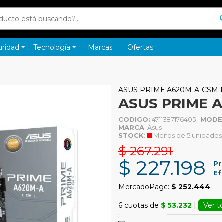
uridad
Tecnología
Marcas
Ofertas
ASUS PRIME A620M-A-CSM
ASUS PRIME 
CODIGO:
4711387176405 |
MODE
MARCA
: Asus
STOCK
:
Menos de 5 unidades
$ 267.291
$ 227.198
Pr
Ef
MercadoPago:
$ 252.444
6 cuotas de
$ 53.232
|
Ver t