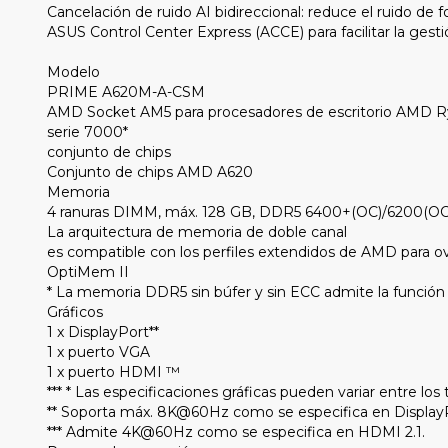
Cancelación de ruido AI bidireccional: reduce el ruido de
ASUS Control Center Express (ACCE) para facilitar la gest
Modelo
PRIME A620M-A-CSM
AMD Socket AM5 para procesadores de escritorio AMD 
serie 7000*
conjunto de chips
Conjunto de chips AMD A620
Memoria
4 ranuras DIMM, máx. 128 GB, DDR5 6400+(OC)/6200(OC
La arquitectura de memoria de doble canal
es compatible con los perfiles extendidos de AMD para o
OptiMem II
* La memoria DDR5 sin búfer y sin ECC admite la funció
Gráficos
1 x DisplayPort**
1 x puerto VGA
1 x puerto HDMI ™
*** * Las especificaciones gráficas pueden variar entre l
** Soporta máx. 8K@60Hz como se especifica en DisplayP
*** Admite 4K@60Hz como se especifica en HDMI 2.1.