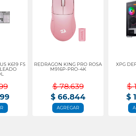
S K619 FS
REDRAGON KING PRO ROSA
XPG DE
BLEADO
M916P-PRO-4K
OL
99
$ 78.639
$ 
999
$ 66.844
$ 
AR
AGREGAR
A