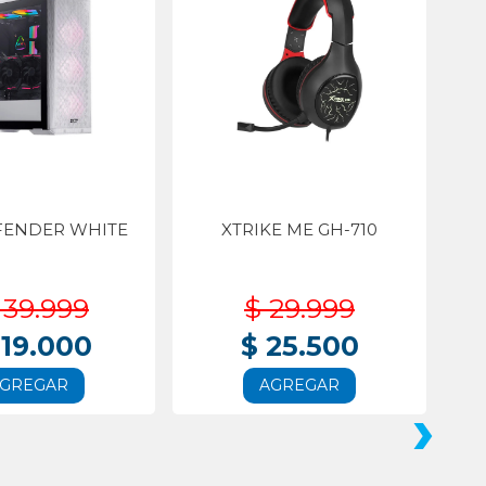
FENDER WHITE
XTRIKE ME GH-710
139.999
$ 29.999
119.000
$ 25.500
GREGAR
AGREGAR
›