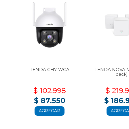
3-
TENDA CH7-WCA
TENDA NOVA M
pack)
$ 102.998
$ 219.
$ 87.550
$ 186.
AGREGAR
AGREG