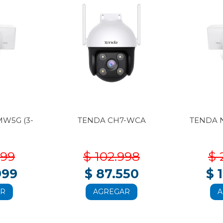
W5G (3-
TENDA CH7-WCA
TENDA 
999
$ 102.998
$ 
999
$ 87.550
$ 
AR
AGREGAR
A