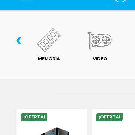
‹
LER
MEMORIA
VIDEO
¡OFERTA!
¡OFERTA!