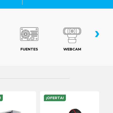
›
FUENTES
WEBCAM
MO
!
¡OFERTA!
¡