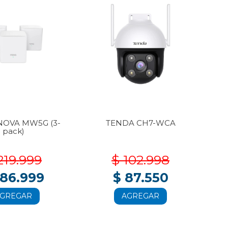
NOVA MW5G (3-
TENDA CH7-WCA
T
pack)
219.999
$ 102.998
186.999
$ 87.550
GREGAR
AGREGAR