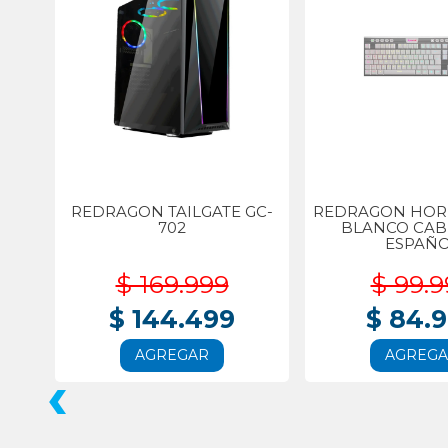
REDRAGON TAILGATE GC-
REDRAGON HORU
702
BLANCO CA
ESPAÑ
$ 169.999
$ 99.9
$ 144.499
$ 84.
AGREGAR
AGREG
‹