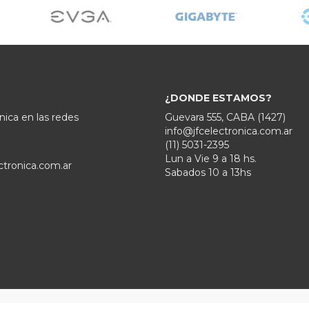
¿DONDE ESTAMOS?
nica en las redes
Guevara 555, CABA (1427)
info@jfcelectronica.com.ar
(11) 5031-2395
Lun a Vie 9 a 18 hs.
ctronica.com.ar
Sabados 10 a 13hs