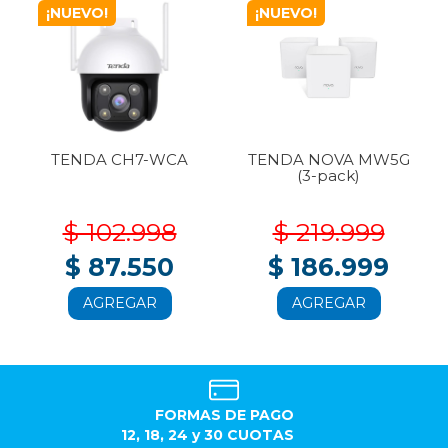
¡NUEVO!
¡NUEVO!
TENDA CH7-WCA
TENDA NOVA MW5G
(3-pack)
$ 102.998
$ 219.999
$ 87.550
$ 186.999
AGREGAR
AGREGAR
FORMAS DE PAGO
12, 18, 24 y 30 CUOTAS