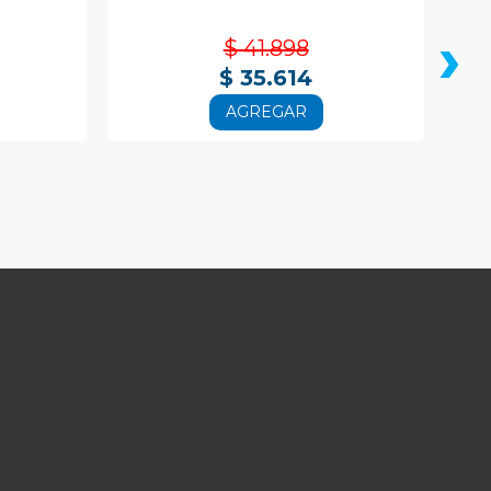
›
$ 41.898
$ 35.614
AGREGAR