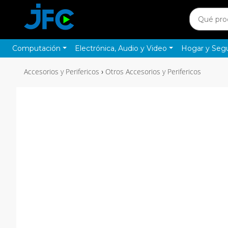
Computación
Electrónica, Audio y Video
Hogar y Seg
Accesorios y Perifericos
Otros Accesorios y Perifericos
›