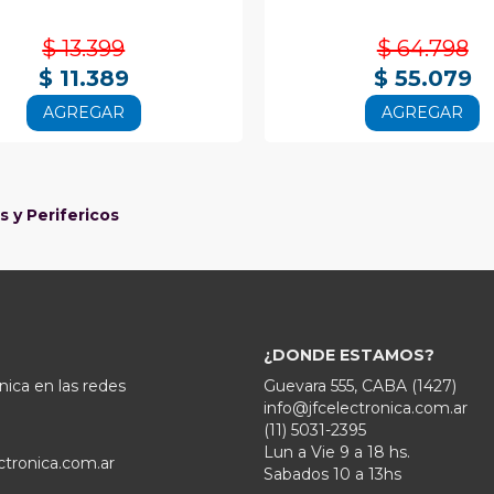
$ 13.399
$ 64.798
$ 11.389
$ 55.079
AGREGAR
AGREGAR
 y Perifericos
¿DONDE ESTAMOS?
nica en las redes
Guevara 555, CABA (1427)
info@jfcelectronica.com.ar
(11) 5031-2395
Lun a Vie 9 a 18 hs.
ctronica.com.ar
Sabados 10 a 13hs