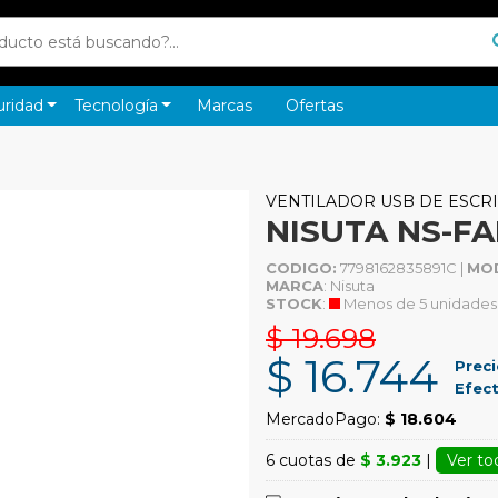
uridad
Tecnología
Marcas
Ofertas
VENTILADOR USB DE ESCR
NISUTA NS-F
CODIGO:
7798162835891C |
MO
MARCA
: Nisuta
STOCK
:
Menos de 5 unidades
$ 19.698
$ 16.744
Preci
Efect
MercadoPago:
$ 18.604
6 cuotas de
$ 3.923
|
Ver to