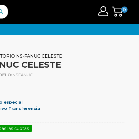
0
ITORIO NS-FANUC CELESTE
ANUC CELESTE
DELO:
NSFANUC
.
o especial
ivo Transferencia
das las cuotas