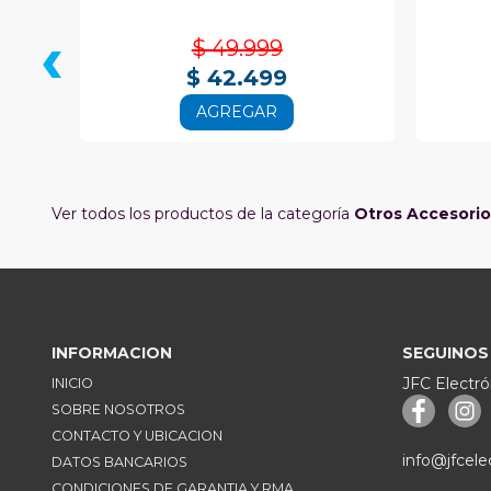
‹
$ 49.999
$ 42.499
AGREGAR
Ver todos los productos de la categoría
Otros Accesorios
INFORMACION
SEGUINOS
JFC Electró
INICIO
SOBRE NOSOTROS
CONTACTO Y UBICACION
info@jfcele
DATOS BANCARIOS
CONDICIONES DE GARANTIA Y RMA