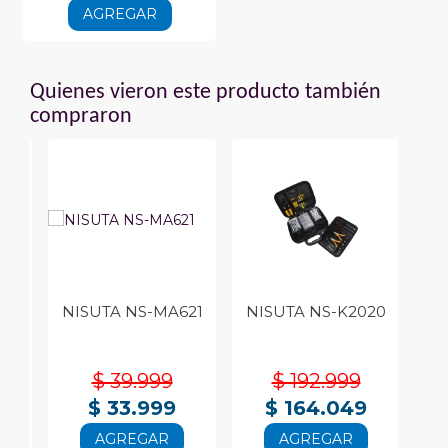
AGREGAR
Quienes vieron este producto también
compraron
60
NISUTA NS-MA621
NISUTA NS-K2020
N
$ 39.999
$ 192.999
$ 33.999
$ 164.049
AGREGAR
AGREGAR