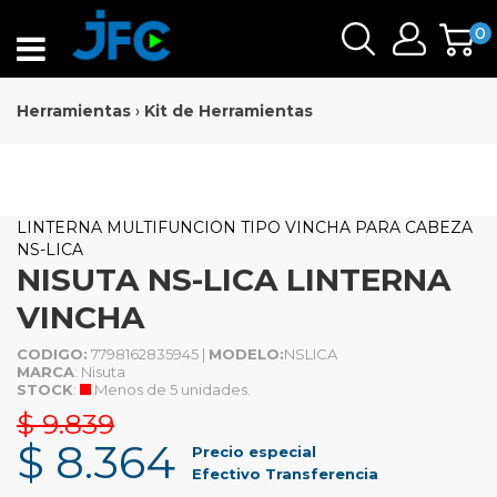
0
Herramientas
›
Kit de Herramientas
LINTERNA MULTIFUNCION TIPO VINCHA PARA CABEZA
NS-LICA
NISUTA NS-LICA LINTERNA
VINCHA
CODIGO:
7798162835945 |
MODELO:
NSLICA
MARCA
: Nisuta
STOCK
:
Menos de 5 unidades.
$ 9.839
$ 8.364
Precio especial
Efectivo Transferencia