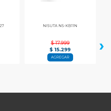
27
NISUTA NS-KB11N
›
$ 17.999
$ 15.299
AGREGAR