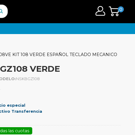
0
08VE KIT 108 VERDE ESPAÑOL TECLADO MECANICO
BGZ108 VERDE
ODELO:
NSKBGZ108
.
cio especial
ctivo Transferencia
das las cuotas