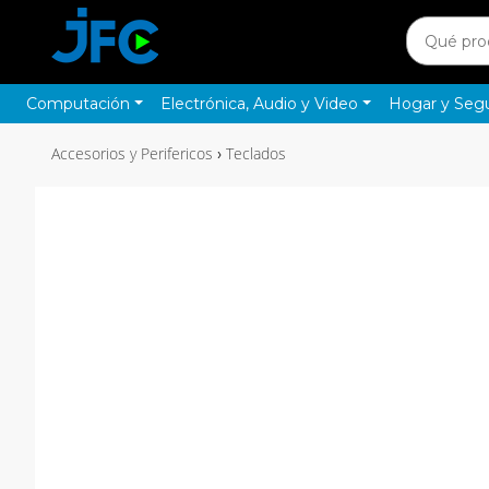
Computación
Electrónica, Audio y Video
Hogar y Seg
Accesorios y Perifericos
Teclados
›