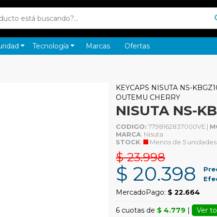
uridad
Tecnología
Marcas
Ofertas
KEYCAPS NISUTA NS-KBGZ1
OUTEMU CHERRY
NISUTA NS-K
CODIGO:
7798162837000VE |
M
MARCA
: Nisuta
STOCK
:
Menos de 5 unidades
$ 23.998
$ 20.398
Pre
Efe
MercadoPago:
$ 22.664
6 cuotas de
$ 4.779
|
Ver to