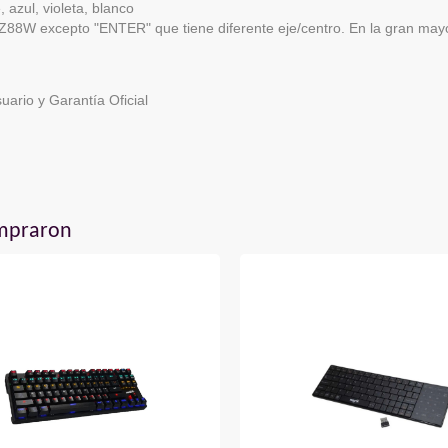
, azul, violeta, blanco
W excepto "ENTER" que tiene diferente eje/centro. En la gran mayor
ario y Garantía Oficial
ompraron