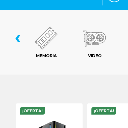
‹
LER
MEMORIA
VIDEO
¡OFERTA!
¡OFERTA!