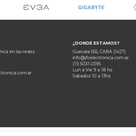
¿DONDE ESTAMOS?
nica en las redes
Guevara 555, CABA (1427)
info@jfcelectronica.com.ar
(11) 5031-2395
Lun a Vie 9 a 18 hs.
ctronica.com.ar
Sabados 10 a 13hs