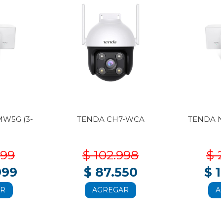
W5G (3-
TENDA CH7-WCA
TENDA 
999
$ 102.998
$ 
999
$ 87.550
$ 
AR
AGREGAR
A