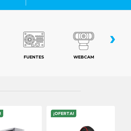
›
FUENTES
WEBCAM
MO
!
¡OFERTA!
¡