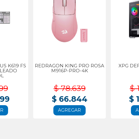
S K619 FS
REDRAGON KING PRO ROSA
XPG DE
BLEADO
M916P-PRO-4K
OL
99
$ 78.639
$ 
999
$ 66.844
$ 
AR
AGREGAR
A