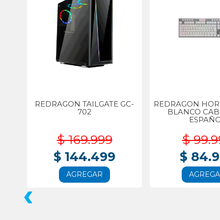
REDRAGON TAILGATE GC-
REDRAGON HORU
702
BLANCO CA
ESPAÑ
$ 169.999
$ 99.9
$ 144.499
$ 84.
AGREGAR
AGREG
‹