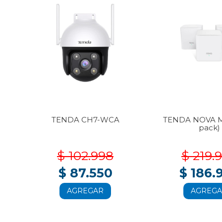
3-
TENDA CH7-WCA
TENDA NOVA M
pack)
$ 102.998
$ 219.
$ 87.550
$ 186.
AGREGAR
AGREG