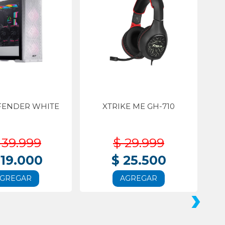
FENDER WHITE
XTRIKE ME GH-710
139.999
$ 29.999
119.000
$ 25.500
GREGAR
AGREGAR
›