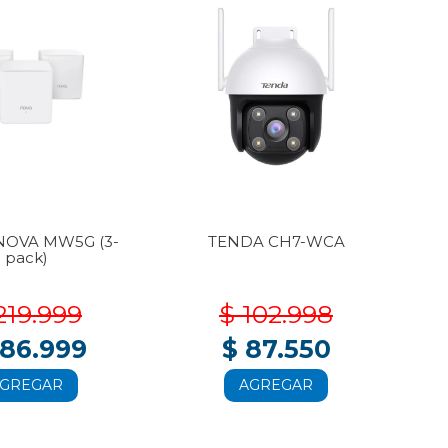
NOVA MW5G (3-
TENDA CH7-WCA
T
pack)
219.999
$ 102.998
186.999
$ 87.550
GREGAR
AGREGAR