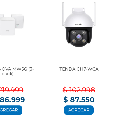
NOVA MW5G (3-
TENDA CH7-WCA
T
pack)
219.999
$ 102.998
186.999
$ 87.550
GREGAR
AGREGAR