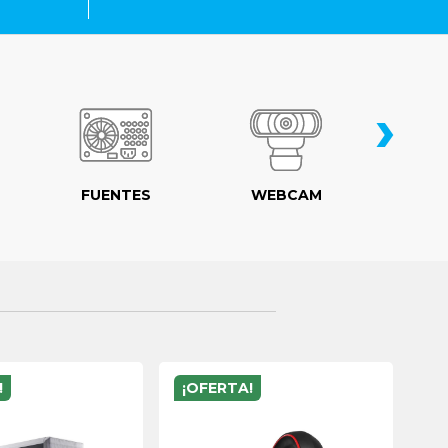
›
FUENTES
WEBCAM
MO
!
¡OFERTA!
¡