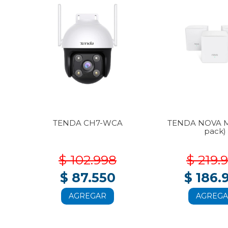
3-
TENDA CH7-WCA
TENDA NOVA M
pack)
$ 102.998
$ 219.
$ 87.550
$ 186.
AGREGAR
AGREG