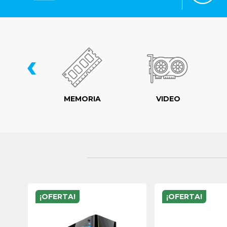
‹
LER
MEMORIA
VIDEO
¡OFERTA!
¡OFERTA!