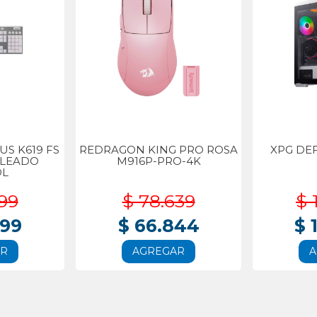
S K619 FS
REDRAGON KING PRO ROSA
XPG DE
BLEADO
M916P-PRO-4K
OL
99
$ 78.639
$ 
999
$ 66.844
$ 
AR
AGREGAR
A