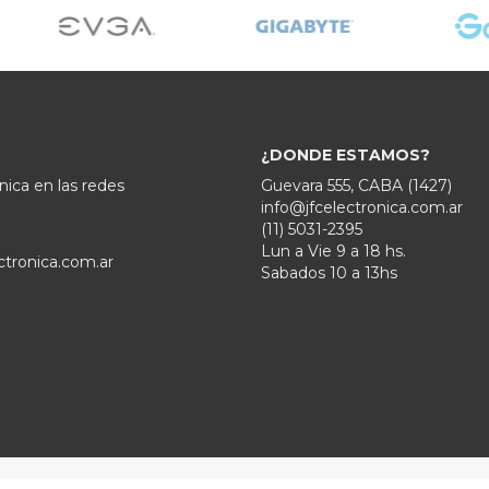
¿DONDE ESTAMOS?
nica en las redes
Guevara 555, CABA (1427)
info@jfcelectronica.com.ar
(11) 5031-2395
Lun a Vie 9 a 18 hs.
ctronica.com.ar
Sabados 10 a 13hs