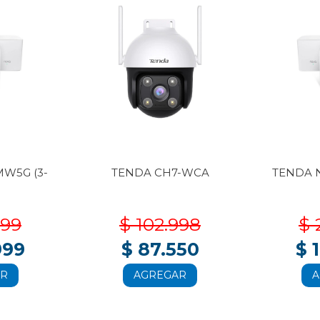
W5G (3-
TENDA CH7-WCA
TENDA 
999
$ 102.998
$ 
999
$ 87.550
$ 
AR
AGREGAR
A