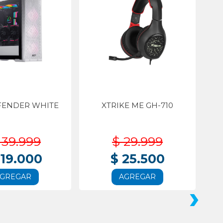
FENDER WHITE
XTRIKE ME GH-710
139.999
$ 29.999
119.000
$ 25.500
GREGAR
AGREGAR
›