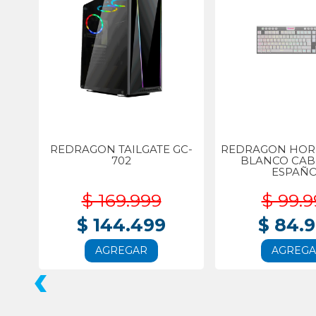
REDRAGON TAILGATE GC-
REDRAGON HORU
702
BLANCO CA
ESPAÑ
$ 169.999
$ 99.9
$ 144.499
$ 84.
AGREGAR
AGREG
‹