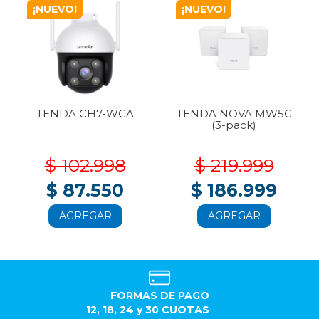
¡NUEVO!
¡NUEVO!
TENDA CH7-WCA
TENDA NOVA MW5G
(3-pack)
$ 102.998
$ 219.999
$ 87.550
$ 186.999
AGREGAR
AGREGAR
FORMAS DE PAGO
12, 18, 24 y 30 CUOTAS