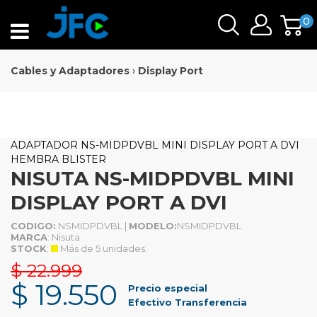
0
Cables y Adaptadores
›
Display Port
ADAPTADOR NS-MIDPDVBL MINI DISPLAY PORT A DVI
HEMBRA BLISTER
NISUTA NS-MIDPDVBL MINI
DISPLAY PORT A DVI
CODIGO:
NSMIDPDVBL |
MODELO:
NSMIDPDVBL
MARCA
: Nisuta
STOCK
:
Más de 5 unidades.
$ 22.999
$ 19.550
Precio especial
Efectivo Transferencia