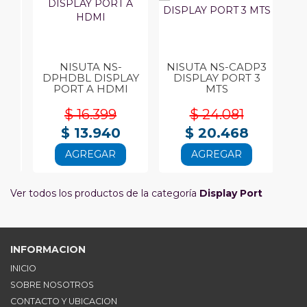
NISUTA NS-
NISUTA NS-CADP3
N
NI
DPHDBL DISPLAY
DISPLAY PORT 3
 A
PORT A HDMI
MTS
$ 16.399
$ 24.081
$ 13.940
$ 20.468
AGREGAR
AGREGAR
Ver todos los productos de la categoría
Display Port
INFORMACION
INICIO
SOBRE NOSOTROS
CONTACTO Y UBICACION