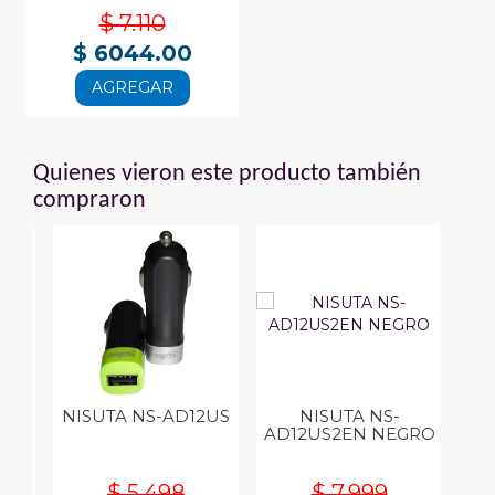
$ 7.110
$ 6044.00
AGREGAR
Quienes vieron este producto también
compraron
NISUTA NS-AD12US
NISUTA NS-
NI
AD12US2EN NEGRO
$ 5.498
$ 7.999