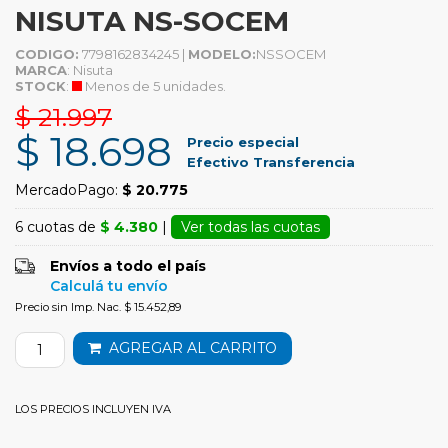
NISUTA NS-SOCEM
CODIGO:
7798162834245 |
MODELO:
NSSOCEM
MARCA
: Nisuta
STOCK
:
Menos de 5 unidades.
$ 21.997
$ 18.698
Precio especial
Efectivo Transferencia
MercadoPago:
$ 20.775
6 cuotas de
$ 4.380
|
Ver todas las cuotas
Envíos a todo el país
Calculá tu envío
Precio sin Imp. Nac. $ 15.452,89
AGREGAR AL CARRITO
LOS PRECIOS INCLUYEN IVA