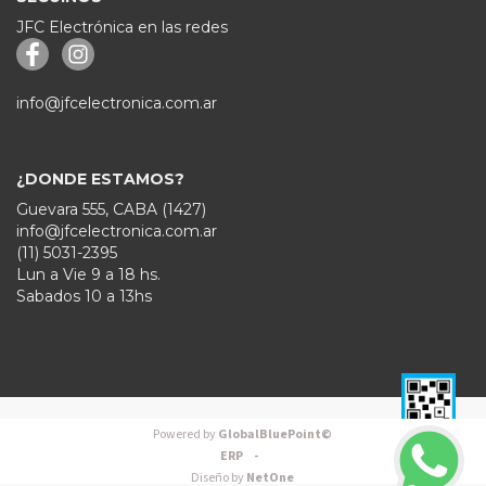
JFC Electrónica en las redes
info@jfcelectronica.com.ar
¿DONDE ESTAMOS?
Guevara 555, CABA (1427)
info@jfcelectronica.com.ar
(11) 5031-2395
Lun a Vie 9 a 18 hs.
Sabados 10 a 13hs
Powered by
GlobalBluePoint©
ERP -
Diseño by
NetOne