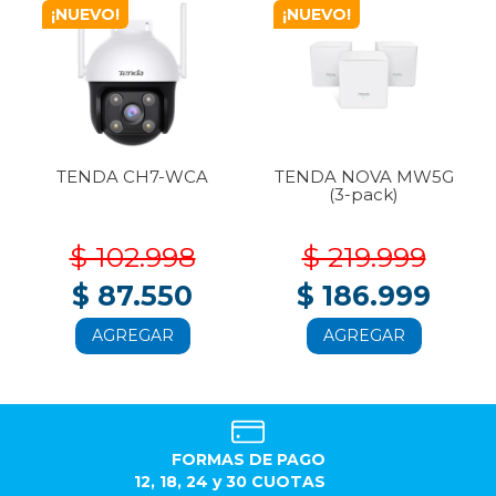
¡NUEVO!
¡NUEVO!
TENDA CH7-WCA
TENDA NOVA MW5G
(3-pack)
$ 102.998
$ 219.999
$ 87.550
$ 186.999
AGREGAR
AGREGAR
FORMAS DE PAGO
12, 18, 24 y 30 CUOTAS