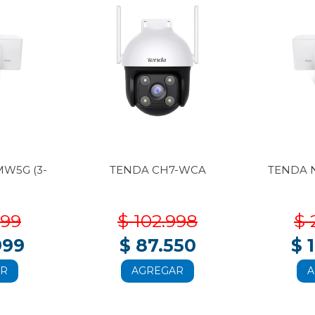
W5G (3-
TENDA CH7-WCA
TENDA 
999
$ 102.998
$ 
999
$ 87.550
$ 
AR
AGREGAR
A