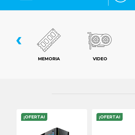
‹
LER
MEMORIA
VIDEO
¡OFERTA!
¡OFERTA!