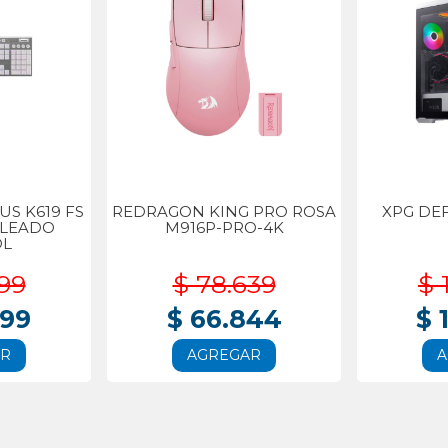
S K619 FS
REDRAGON KING PRO ROSA
XPG DE
BLEADO
M916P-PRO-4K
OL
99
$ 78.639
$ 
999
$ 66.844
$ 
AR
AGREGAR
A