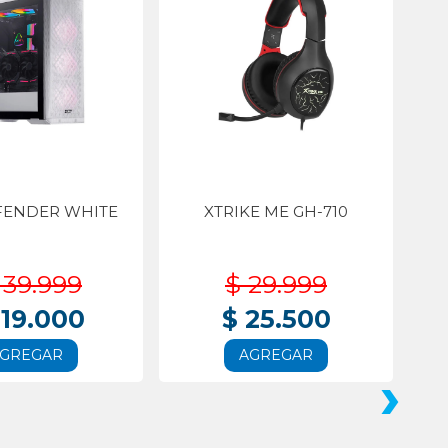
FENDER WHITE
XTRIKE ME GH-710
139.999
$ 29.999
119.000
$ 25.500
GREGAR
AGREGAR
›