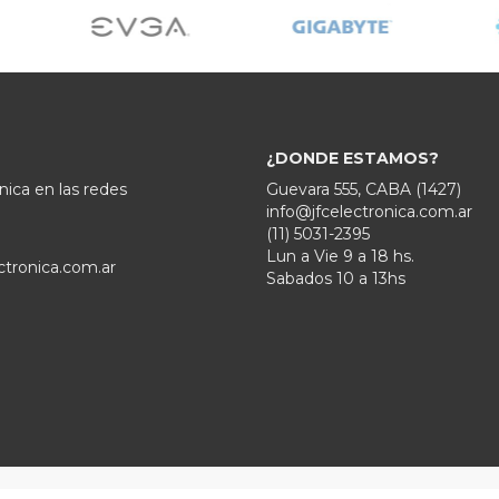
¿DONDE ESTAMOS?
nica en las redes
Guevara 555, CABA (1427)
info@jfcelectronica.com.ar
(11) 5031-2395
Lun a Vie 9 a 18 hs.
ctronica.com.ar
Sabados 10 a 13hs