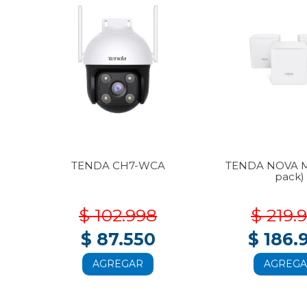
3-
TENDA CH7-WCA
TENDA NOVA M
pack)
$ 102.998
$ 219.
$ 87.550
$ 186.
AGREGAR
AGREG