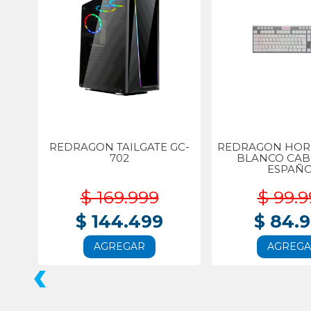
REDRAGON TAILGATE GC-
REDRAGON HORU
702
BLANCO CA
ESPAÑ
$ 169.999
$ 99.9
$ 144.499
$ 84.
AGREGAR
AGREG
‹