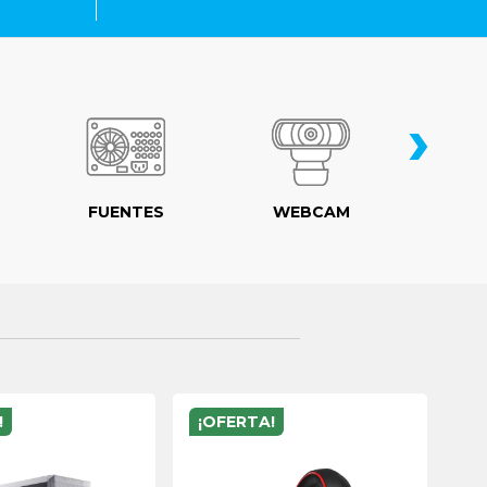
›
FUENTES
WEBCAM
MO
!
¡OFERTA!
¡