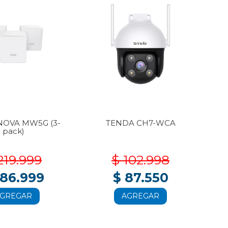
NOVA MW5G (3-
TENDA CH7-WCA
T
pack)
219.999
$ 102.998
186.999
$ 87.550
GREGAR
AGREGAR