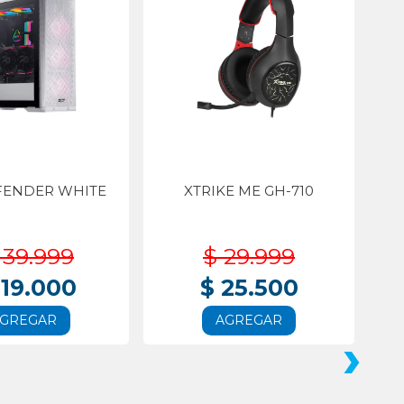
FENDER WHITE
XTRIKE ME GH-710
139.999
$ 29.999
119.000
$ 25.500
GREGAR
AGREGAR
›