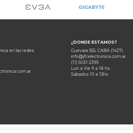
¿DONDE ESTAMOS?
nica en las redes
Guevara 555, CABA (1427)
info@jfcelectronica.com.ar
(11) 5031-2395
Lun a Vie 9 a 18 hs.
ctronica.com.ar
Sabados 10 a 13hs