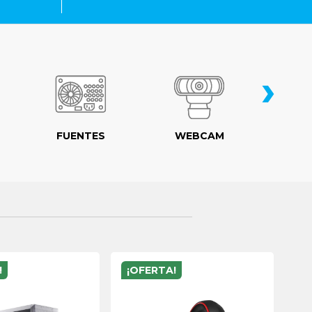
›
FUENTES
WEBCAM
MO
!
¡OFERTA!
¡