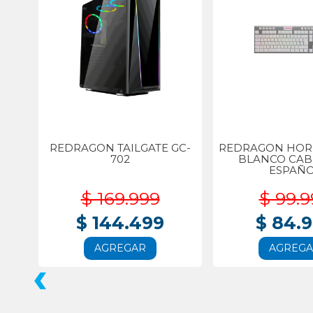
REDRAGON TAILGATE GC-
REDRAGON HORU
702
BLANCO CA
ESPAÑ
$ 169.999
$ 99.9
$ 144.499
$ 84.
AGREGAR
AGREG
‹