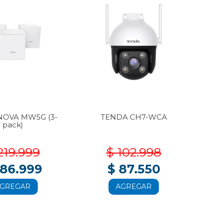
NOVA MW5G (3-
TENDA CH7-WCA
T
pack)
219.999
$ 102.998
186.999
$ 87.550
GREGAR
AGREGAR