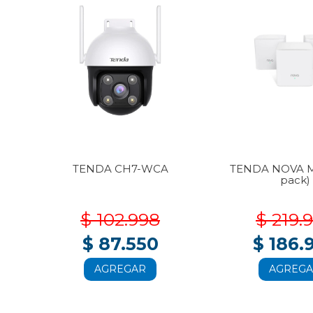
3-
TENDA CH7-WCA
TENDA NOVA M
pack)
$ 102.998
$ 219.
$ 87.550
$ 186.
AGREGAR
AGREG