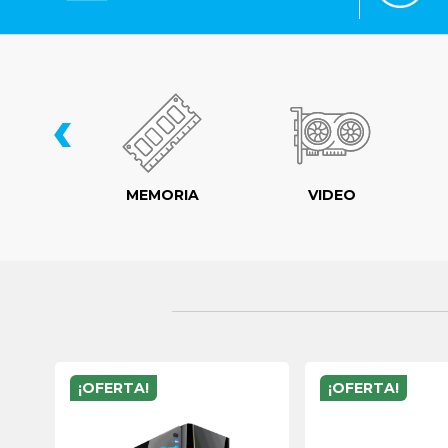
‹
LER
MEMORIA
VIDEO
¡OFERTA!
¡OFERTA!