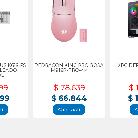
S K619 FS
REDRAGON KING PRO ROSA
XPG DE
BLEADO
M916P-PRO-4K
OL
99
$ 78.639
$ 
999
$ 66.844
$ 
AR
AGREGAR
A