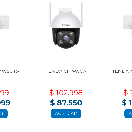
W5G (3-
TENDA CH7-WCA
TENDA 
999
$ 102.998
$ 
999
$ 87.550
$ 
AR
AGREGAR
A