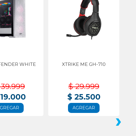
FENDER WHITE
XTRIKE ME GH-710
139.999
$ 29.999
119.000
$ 25.500
GREGAR
AGREGAR
›