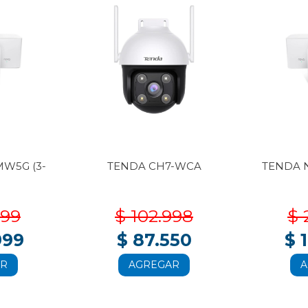
W5G (3-
TENDA CH7-WCA
TENDA 
999
$ 102.998
$ 
999
$ 87.550
$ 
AR
AGREGAR
A