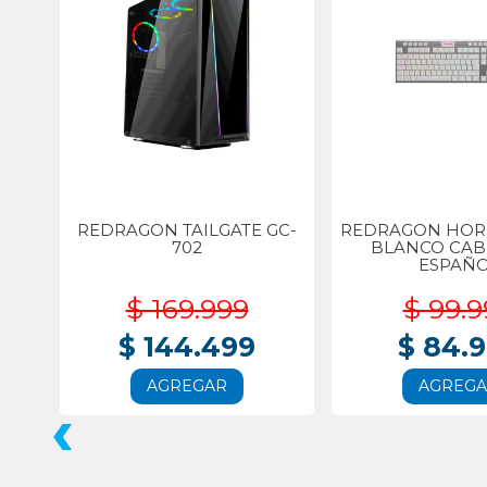
REDRAGON TAILGATE GC-
REDRAGON HORU
702
BLANCO CA
ESPAÑ
$ 169.999
$ 99.9
$ 144.499
$ 84.
AGREGAR
AGREG
‹