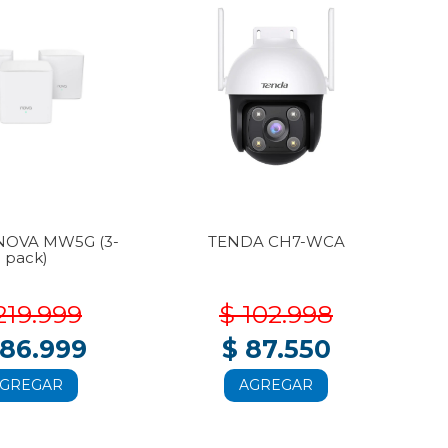
NOVA MW5G (3-
TENDA CH7-WCA
T
pack)
219.999
$ 102.998
186.999
$ 87.550
GREGAR
AGREGAR