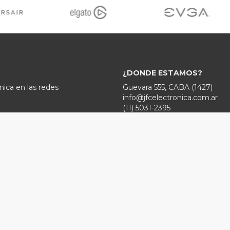
¿DONDE ESTAMOS?
nica en las redes
Guevara 555, CABA (1427)
info@jfcelectronica.com.ar
(11) 5031-2395
Lun a Vie 9 a 18 hs.
ctronica.com.ar
Sabados 10 a 13hs