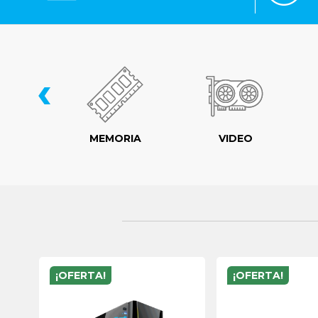
‹
LER
MEMORIA
VIDEO
¡OFERTA!
¡OFERTA!