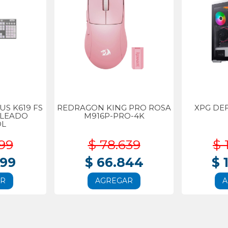
S K619 FS
REDRAGON KING PRO ROSA
XPG DE
BLEADO
M916P-PRO-4K
OL
99
$ 78.639
$ 
999
$ 66.844
$ 
AR
AGREGAR
A