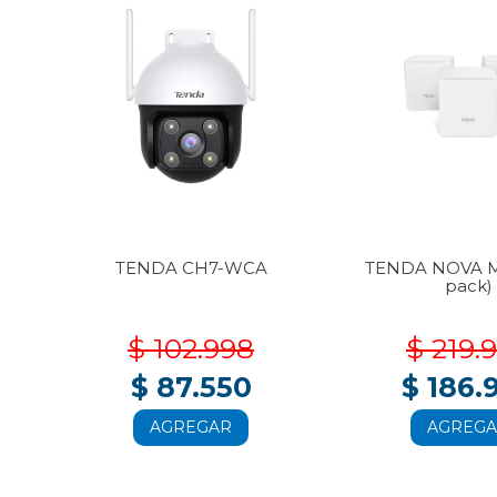
3-
TENDA CH7-WCA
TENDA NOVA M
pack)
$ 102.998
$ 219.
$ 87.550
$ 186.
AGREGAR
AGREG