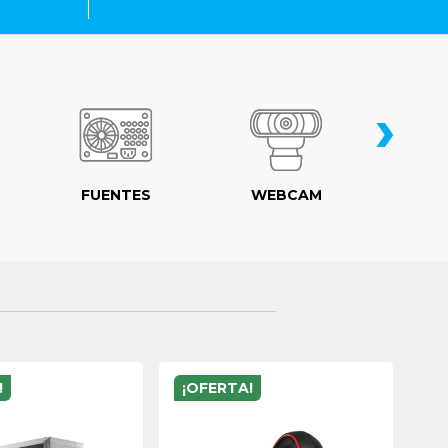
›
FUENTES
WEBCAM
MO
!
¡OFERTA!
¡