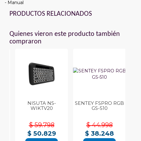
- Manual
PRODUCTOS RELACIONADOS
Quienes vieron este producto también
compraron
27U
NISUTA NS-
SENTEY FSPRO RGB
WIKTV20
GS-510
$ 59.798
$ 44.998
$ 50.829
$ 38.248