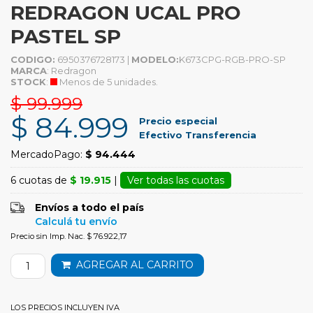
REDRAGON UCAL PRO
PASTEL SP
CODIGO:
6950376728173 |
MODELO:
K673CPG-RGB-PRO-SP
MARCA
: Redragon
STOCK
:
Menos de 5 unidades.
$ 99.999
$ 84.999
Precio especial
Efectivo Transferencia
MercadoPago:
$ 94.444
6 cuotas de
$ 19.915
|
Ver todas las cuotas
Envíos a todo el país
Calculá tu envío
Precio sin Imp. Nac. $ 76.922,17
AGREGAR AL CARRITO
LOS PRECIOS INCLUYEN IVA