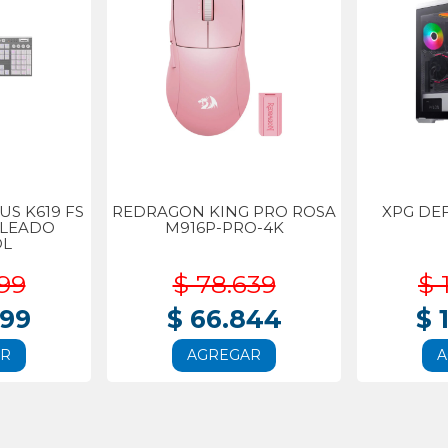
S K619 FS
REDRAGON KING PRO ROSA
XPG DE
BLEADO
M916P-PRO-4K
OL
99
$ 78.639
$ 
999
$ 66.844
$ 
AR
AGREGAR
A