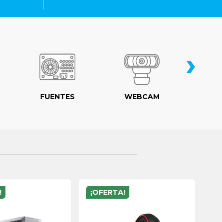
›
FUENTES
WEBCAM
MO
!
¡OFERTA!
¡