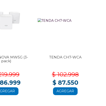
NOVA MW5G (3-
TENDA CH7-WCA
T
pack)
219.999
$ 102.998
186.999
$ 87.550
GREGAR
AGREGAR