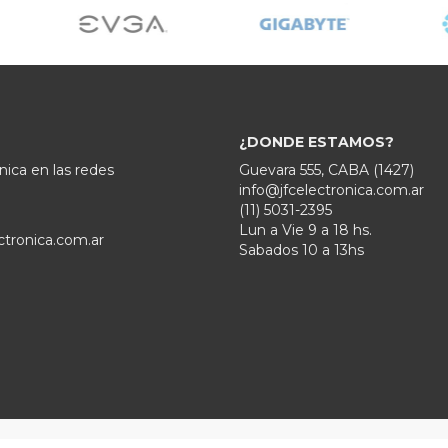
¿DONDE ESTAMOS?
nica en las redes
Guevara 555, CABA (1427)
info@jfcelectronica.com.ar
(11) 5031-2395
Lun a Vie 9 a 18 hs.
ctronica.com.ar
Sabados 10 a 13hs