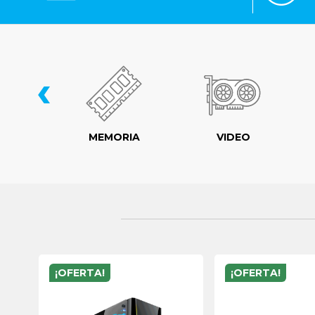
‹
LER
MEMORIA
VIDEO
¡OFERTA!
¡OFERTA!