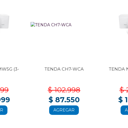
W5G (3-
TENDA CH7-WCA
TENDA 
999
$ 102.998
$ 
999
$ 87.550
$ 
AR
AGREGAR
A