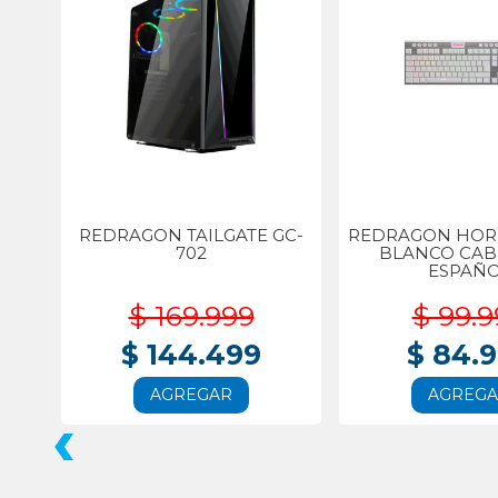
REDRAGON TAILGATE GC-
REDRAGON HORU
702
BLANCO CA
ESPAÑ
$ 169.999
$ 99.9
$ 144.499
$ 84.
AGREGAR
AGREG
‹