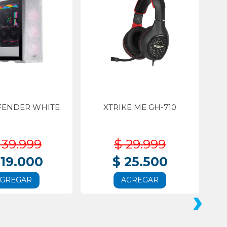
FENDER WHITE
XTRIKE ME GH-710
139.999
$ 29.999
119.000
$ 25.500
GREGAR
AGREGAR
›