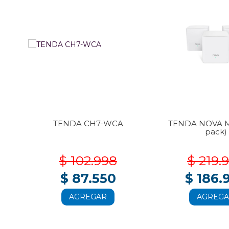
3-
TENDA CH7-WCA
TENDA NOVA M
pack)
$ 102.998
$ 219.
$ 87.550
$ 186.
AGREGAR
AGREG