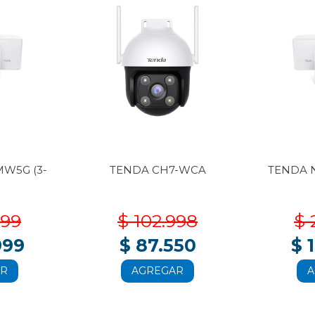
W5G (3-
TENDA CH7-WCA
TENDA 
999
$ 102.998
$ 
999
$ 87.550
$ 
AR
AGREGAR
A