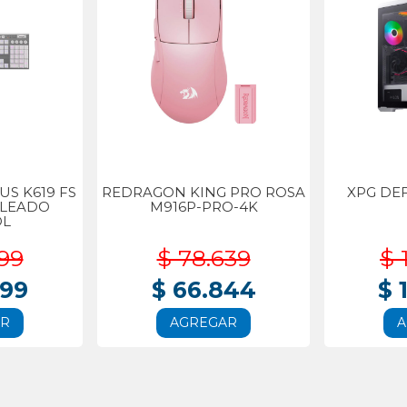
S K619 FS
REDRAGON KING PRO ROSA
XPG DE
BLEADO
M916P-PRO-4K
OL
99
$ 78.639
$ 
999
$ 66.844
$ 
AR
AGREGAR
A