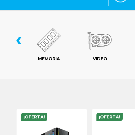
‹
LER
MEMORIA
VIDEO
¡OFERTA!
¡OFERTA!