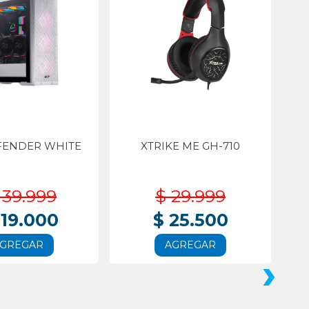
FENDER WHITE
XTRIKE ME GH-710
139.999
$ 29.999
119.000
$ 25.500
GREGAR
AGREGAR
›