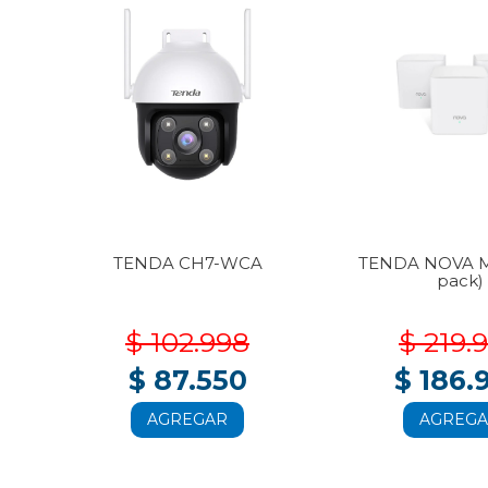
3-
TENDA CH7-WCA
TENDA NOVA M
pack)
$ 102.998
$ 219.
$ 87.550
$ 186.
AGREGAR
AGREG