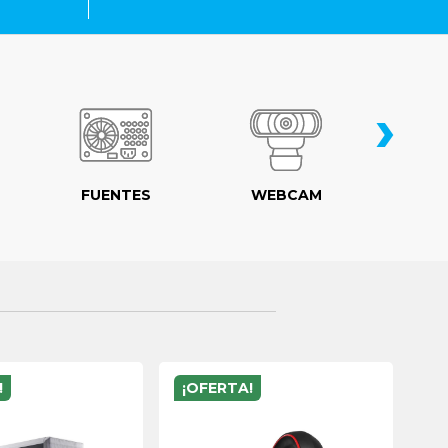
›
FUENTES
WEBCAM
MO
!
¡OFERTA!
¡