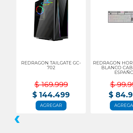
REDRAGON TAILGATE GC-
REDRAGON HORU
702
BLANCO CA
ESPAÑ
$ 169.999
$ 99.9
$ 144.499
$ 84.
AGREGAR
AGREG
‹