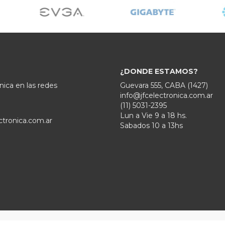
¿DONDE ESTAMOS?
nica en las redes
Guevara 555, CABA (1427)
info@jfcelectronica.com.ar
(11) 5031-2395
Lun a Vie 9 a 18 hs.
ctronica.com.ar
Sabados 10 a 13hs