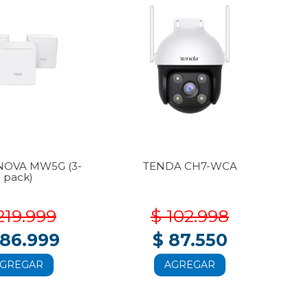
NOVA MW5G (3-
TENDA CH7-WCA
T
pack)
219.999
$ 102.998
186.999
$ 87.550
GREGAR
AGREGAR