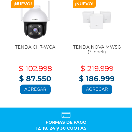
¡NUEVO!
¡NUEVO!
TENDA CH7-WCA
TENDA NOVA MW5G
(3-pack)
$ 102.998
$ 219.999
$ 87.550
$ 186.999
AGREGAR
AGREGAR
FORMAS DE PAGO
12, 18, 24 y 30 CUOTAS