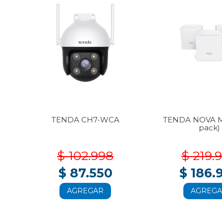
3-
TENDA CH7-WCA
TENDA NOVA M
pack)
$ 102.998
$ 219.
$ 87.550
$ 186.
AGREGAR
AGREG