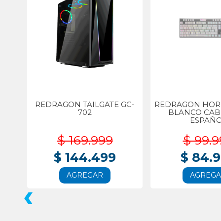
REDRAGON TAILGATE GC-
REDRAGON HORU
702
BLANCO CA
ESPAÑ
$ 169.999
$ 99.9
$ 144.499
$ 84.
AGREGAR
AGREG
‹