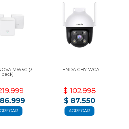
NOVA MW5G (3-
TENDA CH7-WCA
T
pack)
219.999
$ 102.998
186.999
$ 87.550
GREGAR
AGREGAR