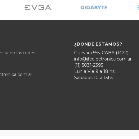
¿DONDE ESTAMOS?
nica en las redes
Guevara 555, CABA (1427)
info@jfcelectronica.com.ar
(11) 5031-2395
Lun a Vie 9 a 18 hs.
ctronica.com.ar
Sabados 10 a 13hs