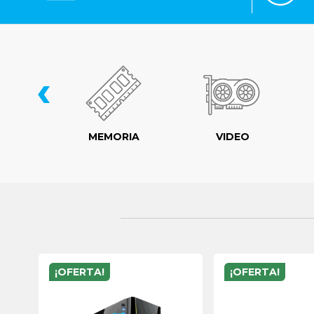
‹
LER
MEMORIA
VIDEO
¡OFERTA!
¡OFERTA!