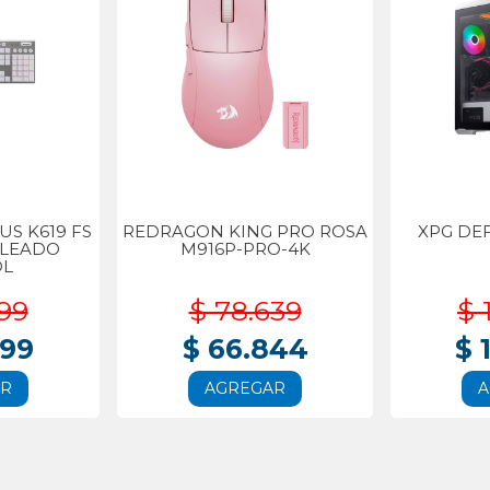
S K619 FS
REDRAGON KING PRO ROSA
XPG DE
BLEADO
M916P-PRO-4K
OL
99
$ 78.639
$ 
999
$ 66.844
$ 
AR
AGREGAR
A