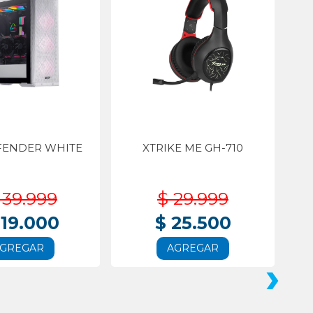
FENDER WHITE
XTRIKE ME GH-710
139.999
$ 29.999
119.000
$ 25.500
GREGAR
AGREGAR
›