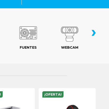
›
FUENTES
WEBCAM
MO
!
¡OFERTA!
¡