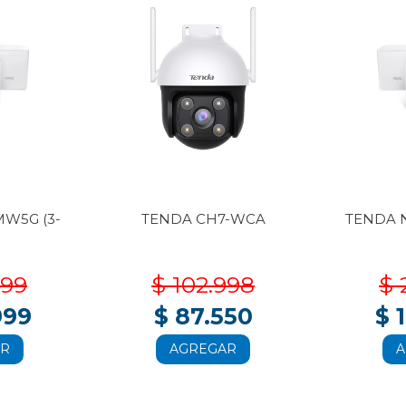
W5G (3-
TENDA CH7-WCA
TENDA 
999
$ 102.998
$ 
999
$ 87.550
$ 
AR
AGREGAR
A