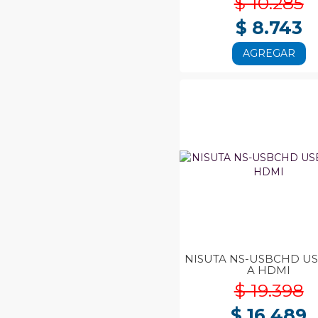
$ 10.285
$ 8.743
AGREGAR
NISUTA NS-USBCHD USB
A HDMI
$ 19.398
$ 16.489