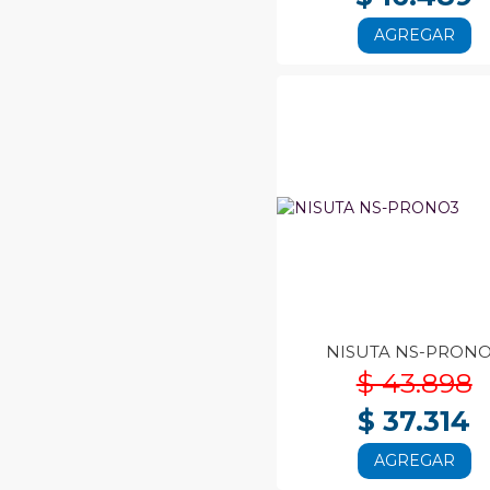
AGREGAR
NISUTA NS-PRON
$ 43.898
$ 37.314
AGREGAR