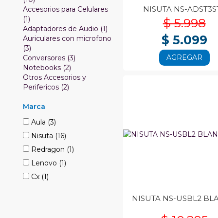
NISUTA NS-ADST3S
Accesorios para Celulares
(1)
$ 5.998
Adaptadores de Audio (1)
$ 5.099
Auriculares con microfono
(3)
AGREGAR
Conversores (3)
Notebooks (2)
Otros Accesorios y
Perifericos (2)
Marca
Aula
(3)
Nisuta
(16)
Redragon
(1)
Lenovo
(1)
Cx
(1)
NISUTA NS-USBL2 BL