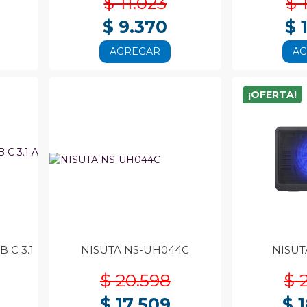
$ 11.023
$ 
$ 9.370
$ 
AGREGAR
A
¡OFERTA!
 C 3.1
NISUTA NS-UH044C
NISUT
$ 20.598
$ 
$ 17.509
$ 