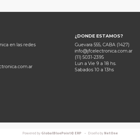
¿DONDE ESTAMOS?
nica en las redes
Guevara 555, CABA (1427)
info@jfcelectronica.com.ar
(11) 5031-2395
Lun a Vie 9 a 18 hs.
ctronica.com.ar
Sabados 10 a 13hs
Powered by
GlobalBluePoint© ERP -
Diseño by
NetOne