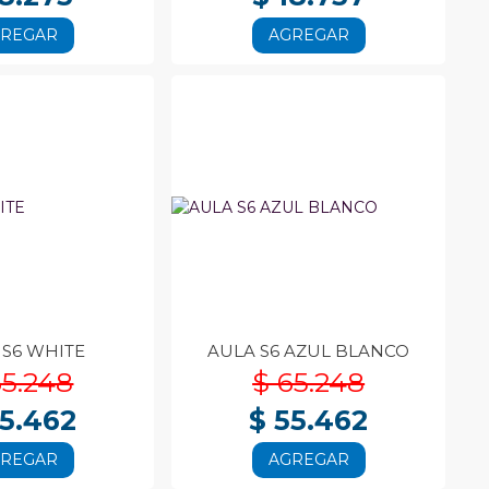
GREGAR
AGREGAR
 S6 WHITE
AULA S6 AZUL BLANCO
65.248
$ 65.248
55.462
$ 55.462
GREGAR
AGREGAR