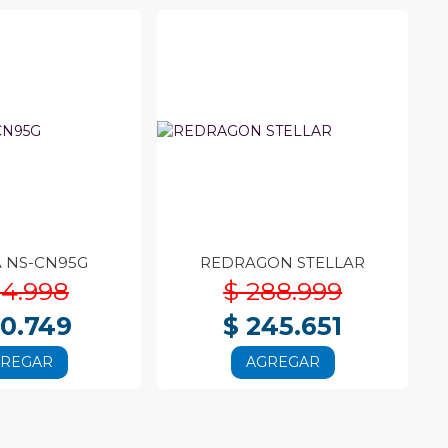
A NS-CN95G
REDRAGON STELLAR
94.998
$ 288.999
80.749
$ 245.651
GREGAR
AGREGAR