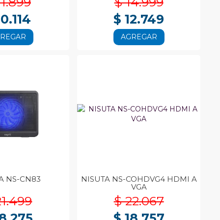
11.899
$ 14.999
10.114
$ 12.749
GREGAR
AGREGAR
A NS-CN83
NISUTA NS-COHDVG4 HDMI A
VGA
21.499
$ 22.067
18.275
$ 18.757