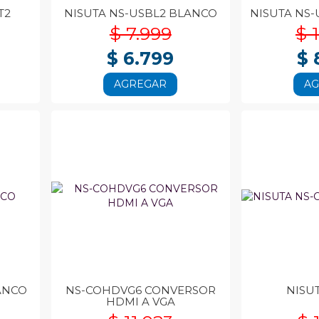
T2
NISUTA NS-USBL2 BLANCO
NISUTA NS
$ 7.999
$ 
$ 6.799
$ 
AGREGAR
A
ANCO
NS-COHDVG6 CONVERSOR
NISU
HDMI A VGA