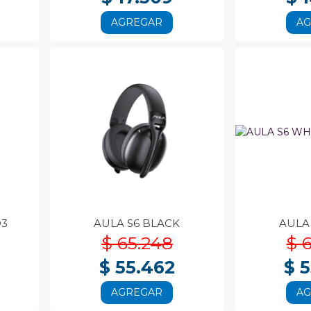
AGREGAR
A
O3
AULA S6 BLACK
AULA
$ 65.248
$ 
$ 55.462
$ 
AGREGAR
A