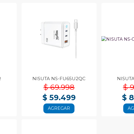
R
NISUTA NS-FU65U2QC
NISUT
$ 69.998
$ 
$ 59.499
$ 
AGREGAR
A