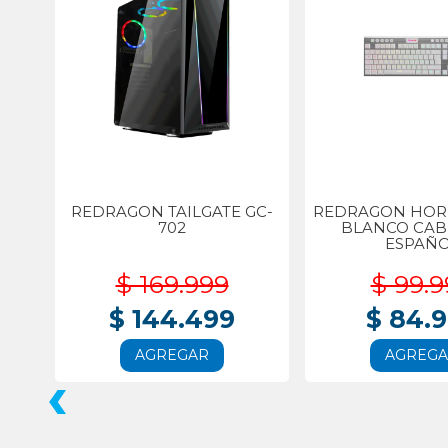
REDRAGON TAILGATE GC-
REDRAGON HORU
702
BLANCO CA
ESPAÑ
$ 169.999
$ 99.9
$ 144.499
$ 84.
AGREGAR
AGREG
‹