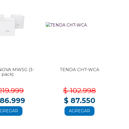
NOVA MW5G (3-
TENDA CH7-WCA
T
pack)
219.999
$ 102.998
186.999
$ 87.550
GREGAR
AGREGAR