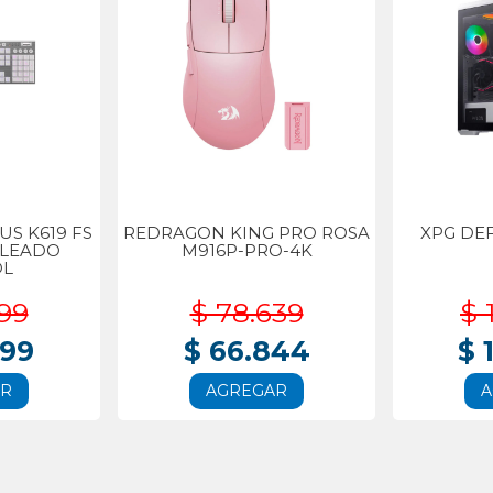
S K619 FS
REDRAGON KING PRO ROSA
XPG DE
BLEADO
M916P-PRO-4K
OL
99
$ 78.639
$ 
999
$ 66.844
$ 
AR
AGREGAR
A