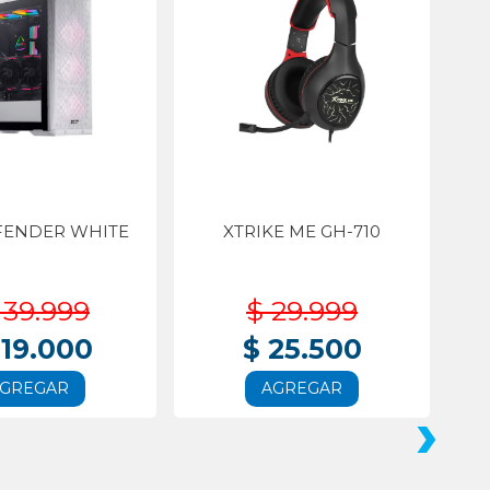
FENDER WHITE
XTRIKE ME GH-710
139.999
$ 29.999
119.000
$ 25.500
GREGAR
AGREGAR
›