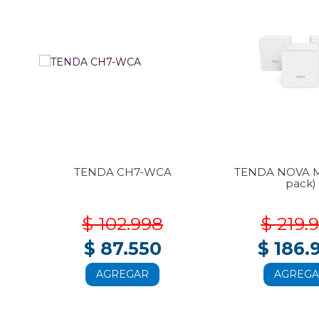
3-
TENDA CH7-WCA
TENDA NOVA M
pack)
$ 102.998
$ 219.
$ 87.550
$ 186.
AGREGAR
AGREG