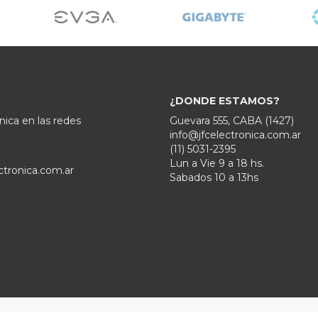
¿DONDE ESTAMOS?
nica en las redes
Guevara 555, CABA (1427)
info@jfcelectronica.com.ar
(11) 5031-2395
Lun a Vie 9 a 18 hs.
ctronica.com.ar
Sabados 10 a 13hs