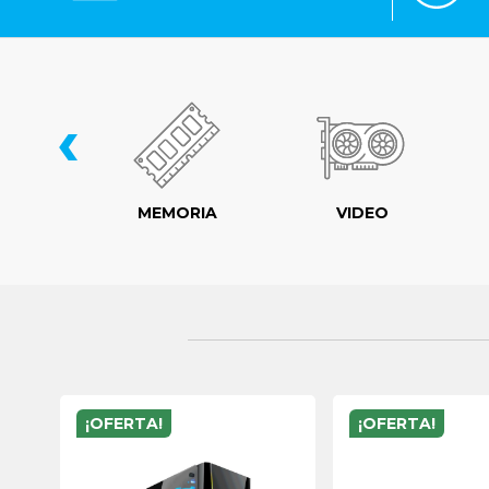
‹
LER
MEMORIA
VIDEO
¡OFERTA!
¡OFERTA!