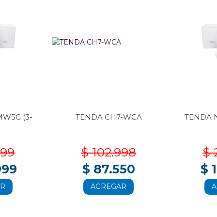
W5G (3-
TENDA CH7-WCA
TENDA 
999
$ 102.998
$ 
999
$ 87.550
$ 
AR
AGREGAR
A