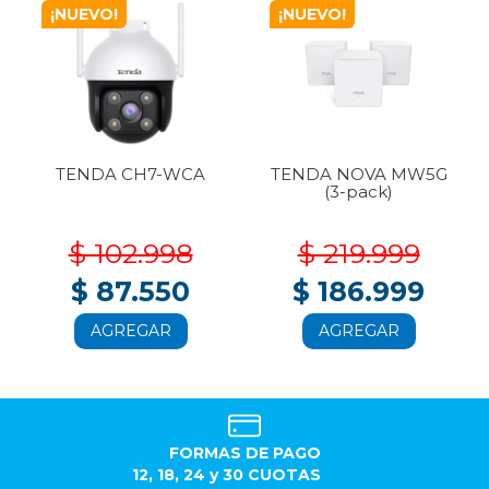
¡NUEVO!
¡NUEVO!
TENDA CH7-WCA
TENDA NOVA MW5G
(3-pack)
$ 102.998
$ 219.999
$ 87.550
$ 186.999
AGREGAR
AGREGAR
FORMAS DE PAGO
12, 18, 24 y 30 CUOTAS