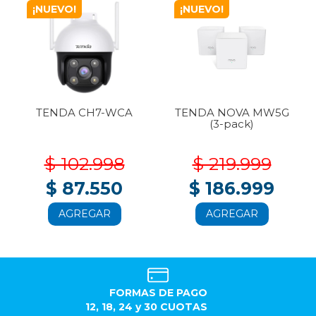
¡NUEVO!
¡NUEVO!
TENDA CH7-WCA
TENDA NOVA MW5G
(3-pack)
$ 102.998
$ 219.999
$ 87.550
$ 186.999
AGREGAR
AGREGAR
FORMAS DE PAGO
12, 18, 24 y 30 CUOTAS