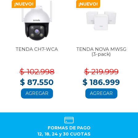
¡NUEVO!
¡NUEVO!
TENDA CH7-WCA
TENDA NOVA MW5G
(3-pack)
$ 102.998
$ 219.999
$ 87.550
$ 186.999
AGREGAR
AGREGAR
FORMAS DE PAGO
12, 18, 24 y 30 CUOTAS